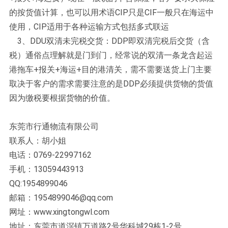
的按货值计算，也可以用术语CIP只是CIF一般只在海运中
使用，CIP适用于各种运输方式包括多式联运
3、DDU双清未完税交货：DDP即双清完税后交货（含
税）通俗点理解就是门到门，经常说的双清一条龙含起运
港拖车+报关+海运+目的港清关，需不需要送货上门主要
取决于客户的需求需要注意的是DDP必须提供货物的货值
因为缴税要根据货物的价值。
东莞市行通物流有限公司
联系人：胡小姐
电话：0769-22997162
手机：13059443913
QQ:1954899046
邮箱：1954899046@qq.com
网址：www.xingtongwl.com
地址：东莞市道滘镇万道路2号华科城29栋1-2号