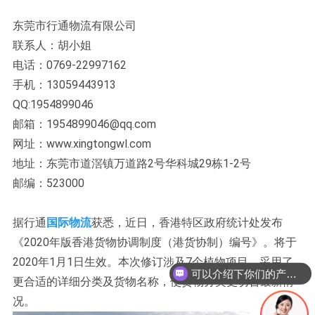
东莞市行通物流有限公司
联系人：胡小姐
电话：0769-22997162
手机：13059443913
QQ:1954899046
邮箱：1954899046@qq.com
网址：www.xingtongwl.com
地址：东莞市道滘镇万道路2号华科城29栋1-2号
邮编：523000
据行通
国际物流
获悉，近日，香港特区政府统计处发布
《2020年版香港货物协调制度（港货协制）编号》。将于
2020年1月1日生效。本次修订涉及7个植物项目，采用了
可以介绍下你们的产品么？
更合适的详细分类及货物名称，使货物分类更切合最新情
况。