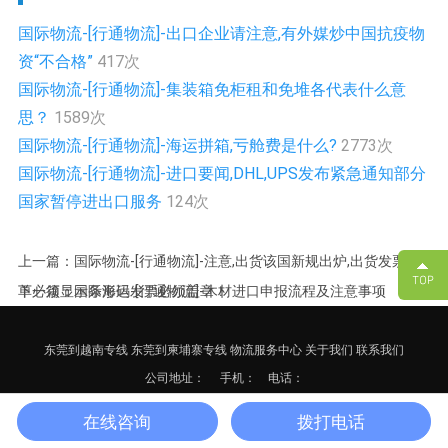
国际物流-[行通物流]-出口企业请注意,有外媒炒中国抗疫物
资“不合格”
417次
国际物流-[行通物流]-集装箱免柜租和免堆各代表什么意
思？
1589次
国际物流-[行通物流]-海运拼箱,亏舱费是什么?
2773次
国际物流-[行通物流]-进口要闻,DHL,UPS发布紧急通知部分
国家暂停进出口服务
124次
上一篇：国际物流-[行通物流]-注意,出货该国新规出炉,出货发票/箱
单必须显示条形码发票必须盖章！
下一篇：国际海运-[行通物流]-木材进口申报流程及注意事项
东莞到越南专线
东莞到柬埔寨专线
物流服务中心
关于我们
联系我们
公司地址：
手机： 电话：
备案号：
粤ICP备17125652号-3
网站地图
XML
在线咨询
拨打电话