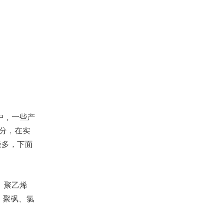
中，一些产
区分，在实
极多，下面
、聚乙烯
、聚砜、氯