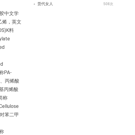
货代女人
508次
脆胶中文学
苯乙烯，英文
DS)K料
late
ed
d
称PA-
）、丙烯酸
、甲基丙烯酸
e简称
ulose
脂聚对苯二甲
简称