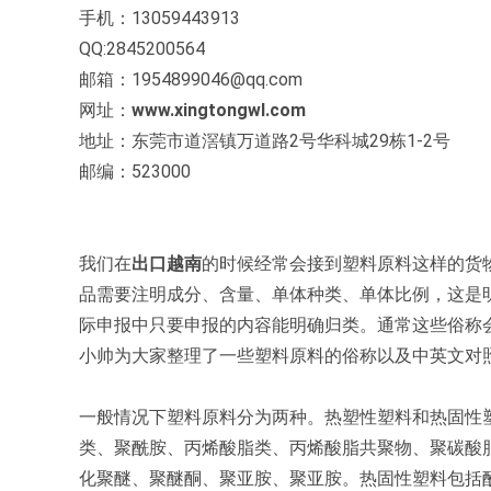
手机：13059443913
QQ:2845200564
邮箱：1954899046@qq.com
网址：
www.xingtongwl.com
地址：东莞市道滘镇万道路2号华科城29栋1-2号
邮编：523000
我们在
出口越南
的时候经常会接到塑料原料这样的货
品需要注明成分、含量、单体种类、单体比例，这是明
际申报中只要申报的内容能明确归类。通常这些俗称会
小帅为大家整理了一些塑料原料的俗称以及中英文对
一般情况下塑料原料分为两种。热塑性塑料和热固性
类、聚酰胺、丙烯酸脂类、丙烯酸脂共聚物、聚碳酸
化聚醚、聚醚酮、聚亚胺、聚亚胺。热固性塑料包括