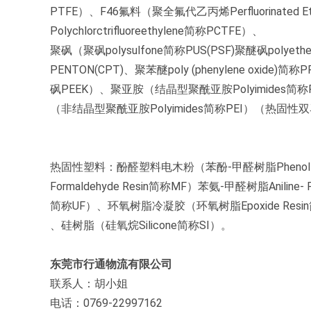
PTFE）、F46氟料（聚全氟代乙丙烯Perfluorinated Et
Polychlorctrifluoreethylene简称PCTFE）、
聚砜（聚砜polysulfone简称PUS(PSF)聚醚砜polyether
PENTON(CPT)、聚苯醚poly (phenylene oxide)
砜PEEK）、聚亚胺（结晶型聚酰亚胺Polyimides简称
（非结晶型聚酰亚胺Polyimides简称PEI）（热固性双马
热固性塑料：酚醛塑料电木粉（苯酚-甲醛树脂Phenol-F
Formaldehyde Resin简称MF）苯氨-甲醛树脂Aniline-
简称UF）、环氧树脂冷凝胶（环氧树脂Epoxide Re
、硅树脂（硅氧烷Silicone简称SI）。
东莞市行通物流有限公司
联系人：胡小姐
电话：0769-22997162