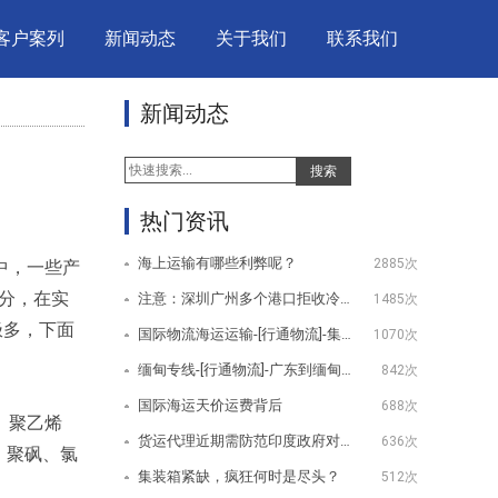
客户案列
新闻动态
关于我们
联系我们
新闻动态
搜索
热门资讯
海上运输有哪些利弊呢？
2885次
中，一些产
区分，在实
注意：深圳广州多个港口拒收冷藏箱
1485次
极多，下面
国际物流海运运输-[行通物流]-集装箱知识
1070次
缅甸专线-[行通物流]-广东到缅甸仰光海运运输需要多久?
842次
国际海运天价运费背后
688次
、聚乙烯
货运代理近期需防范印度政府对亚州国家进口商口的严查
636次
、聚砜、氯
集装箱紧缺，疯狂何时是尽头？
512次