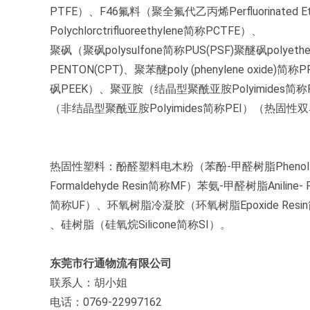
PTFE）、F46氟料（聚全氟代乙丙烯Perfluorinated Et
Polychlorctrifluoreethylene简称PCTFE）、
聚砜（聚砜polysulfone简称PUS(PSF)聚醚砜polyether
PENTON(CPT)、聚苯醚poly (phenylene oxide)
砜PEEK）、聚亚胺（结晶型聚酰亚胺Polyimides简称
（非结晶型聚酰亚胺Polyimides简称PEI）（热固性双马
热固性塑料：酚醛塑料电木粉（苯酚-甲醛树脂Phenol-F
Formaldehyde Resin简称MF）苯氨-甲醛树脂Aniline-
简称UF）、环氧树脂冷凝胶（环氧树脂Epoxide Re
、硅树脂（硅氧烷Silicone简称SI）。
东莞市行通物流有限公司
联系人：胡小姐
电话：0769-22997162