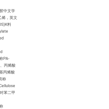
脆胶中文学
苯乙烯，英文
DS)K料
late
ed
d
称PA-
）、丙烯酸
、甲基丙烯酸
e简称
ulose
脂聚对苯二甲
简称