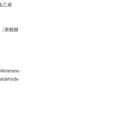
氟氯乙烯
聚醚酮（聚醚醚
amine-
ldehyde