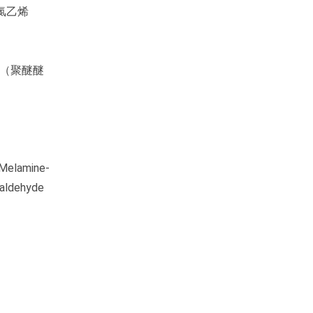
氟氯乙烯
聚醚酮（聚醚醚
amine-
ldehyde