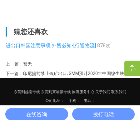
猜您还喜欢
进出口韩国注意事项,外贸必知-[行通物流]
878次
上一篇：暂无
下一篇：印尼提前禁止镍矿出口, SMM预计2020年中国镍生铁缺口
或达10万金属吨-[行通物流]
东莞到越南专线
东莞到柬埔寨专线
物流服务中心
关于我们
联系我们
公司地址：
手机： 电话：
备案号：
粤ICP备17125652号-3
网站地图
XML
在线咨询
拨打电话