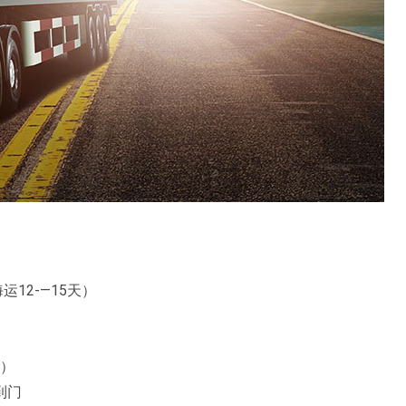
12-—15天）
天）
到门