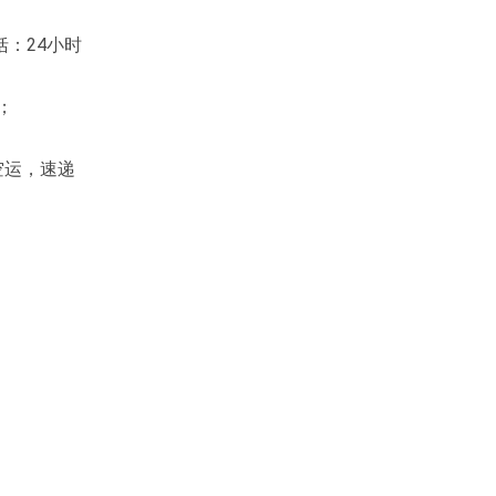
：24小时
；
空运，速递