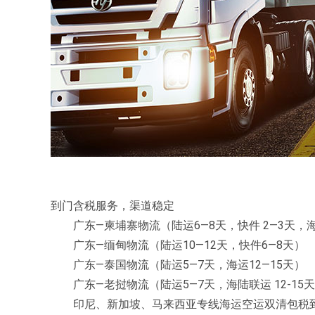
到门含税服务，渠道稳定
广东—柬埔寨物流（陆运6—8天，快件 2—3天，海运
广东—缅甸物流（陆运10—12天，快件6—8天）
广东—泰国物流（陆运5—7天，海运12—15天）
广东—老挝物流（陆运5—7天，海陆联运 12-15
印尼、新加坡、马来西亚专线海运空运双清包税