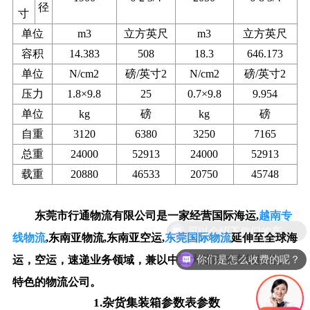
径
寸
单位
m3
立方英尺
m3
立方英尺
容积
14.383
508
18.3
646.173
单位
N/cm2
磅/英寸2
N/cm2
磅/英寸2
压力
1.8×9.8
25
0.7×9.8
9.954
单位
kg
磅
kg
磅
自重
3120
6380
3250
7165
总重
24000
52913
24000
52913
载重
20880
46533
20750
45748
东莞市行通物流有限公司
是一家经营国际海运,
越南专
线
物流
,
东南亚
物流,
东南亚空运
,
东莞国际物流
延伸至全球海
你们是怎么收费的呢？
运，空运，速递业务领域，兼以中国大陆区域专线服务为
特色的物流公司。
1.杂货集装箱参数表参数