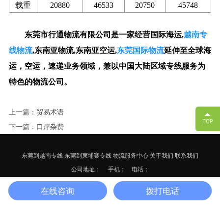
载重
20880
46533
20750
45748
东莞市行通物流有限公司
是一家经营国际海运,
越南专
线
物流
,
东南亚
物流,
东南亚空运
,
东莞国际物流
延伸至全球海
运，空运，速递业务领域，兼以中国大陆区域专线服务为
特色的物流公司。
上一篇：贸易术语
下一篇：口岸杂费
东莞到越南专线
东莞到柬埔寨专线
物流服务中心
关于我们
联系我们
公司地址：
手机： 电话：
备案号：
粤ICP备17125652号-3
网站地图
XML
在线咨询
拨打电话