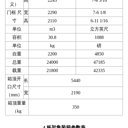
高
2243
7-4 5/16
义）
门框 尺
宽
2290
7-6 1/8
寸
高
2110
6-11 1/16
单位
m3
立方英尺
容积
30.8
1088
单位
kg
磅
自重
2200
4850
总重
24000
47185
载重
21800
42335
箱顶开
长
5440
口尺寸
宽
2190
（mm）
箱顶重量
350
（kg
4.板架集装箱参数表