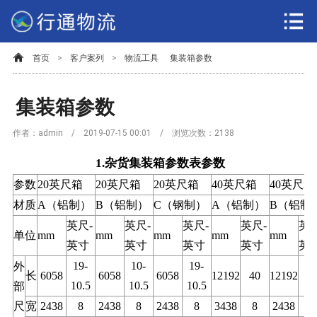
首页
>
客户案列
>
物流工具
集装箱参数
集装箱参数
作者：admin / 2019-07-15 00:01 / 浏览次数：
2138
1.杂货集装箱参数表参数
参数
20英尺箱
20英尺箱
20英尺箱
40英尺箱
40英尺箱
材质
A（铝制）
B（铝制）
C（钢制）
A（铝制）
B（铝制
英尺-
英尺-
英尺-
英尺-
英尺
单位
mm
mm
mm
mm
mm
英寸
英寸
英寸
英寸
英
19-
10-
19-
外
长
6058
6058
6058
12192
40
12192
4
10.5
10.5
10.5
部
尺
宽
2438
8
2438
8
2438
8
3438
8
2438
8