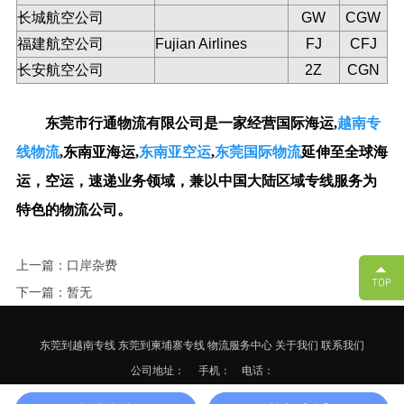
长城航空公司
GW
CGW
福建航空公司
Fujian Airlines
FJ
CFJ
长安航空公司
2Z
CGN
东莞市行通物流有限公司
是一家经营国际海运,
越南专
线物流
,
东南亚海
运
,
东南亚空运
,
东莞国际物流
延伸至全球海
运，空运，速递业务领域，兼以中国大陆区域专线服务为
特色的物流公司。
上一篇：口岸杂费
下一篇：暂无
东莞到越南专线
东莞到柬埔寨专线
物流服务中心
关于我们
联系我们
公司地址：
手机： 电话：
备案号：
粤ICP备17125652号-3
网站地图
XML