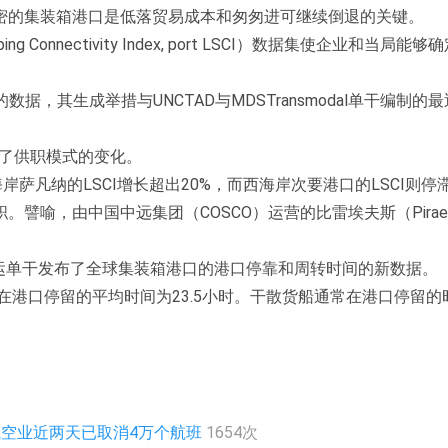
密的集装箱港口是低落贸易成本和匆匆进可继续倒退的关键。
ing Connectivity Index, port LSCI）数据集使企业和当局
的数据，其生成举措与UNCTAD与MDSTransmodal单干编制的
致了供职模式的变化。
岸萨凡纳的LSCI增长超出20%，而西海岸次要港口的LSCI则停
譬喻，由中国中远集团（COSCO）运营的比雷埃夫斯（Pirae
海运单干发布了全球集装箱港口的港口停靠和周转时间的新数据。
在港口停留的平均时间为23.5小时。干散货船通常在港口停留的
,航空业近两天已取消4万个航班
1654次