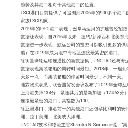
趋势及其港口相对于其他港口的位置。
LSCI港口目前提供了可追溯到2006年的900多个港口
家级LSCI相同。
2019年的LSCI港口表现，巴拿马运河的扩建曾经招
数据还表现，自2016年以来，纽约/新泽西和北美东海
数据进一步表现，航运公司的投资可以吸引更多的供职。
腊）在2019年成为地中海地区连接最紧密的港口。
除衡量班轮运输连通性的新数据集，UNCTAD还与
数据表现集装箱船的周转时间最短。2018年，一艘船
天多一点，而集装箱船的停留时间最少，不到一天。
瀚霖物流获悉，联合国贸发会议发布了2019年全球
上海港失掉134分，紧随其后的是新加坡（124.63分）
连接最紧密的港口，其指数为100。
除亚洲港口，排名前十的其他港口还包孕比利时的安特
洲、拉丁美洲、北美或大洋洲。
UNCTAD技术和物流主管Shamika N. Sirima