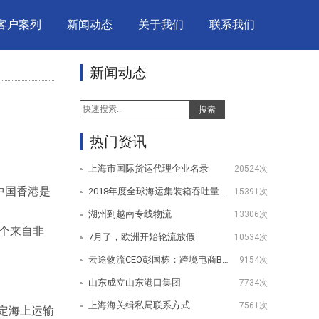
客户案列
新闻动态
关于我们
联系我们
新闻动态
搜索
热门资讯
上海市国际货运代理企业名录
20524次
，中国香港是
2018年度全球海运集装箱吞吐量100强排名
15391次
湖州到越南专线物流
13306次
一个来自非
7月了，欧洲开始轮流放假
10534次
云途物流CEO彭国栋：跨境电商B2C物流未来的挑战与机遇
9154次
山东成立山东港口集团
7734次
上海海关缉私局联系方式
7561次
能够确定海上运输