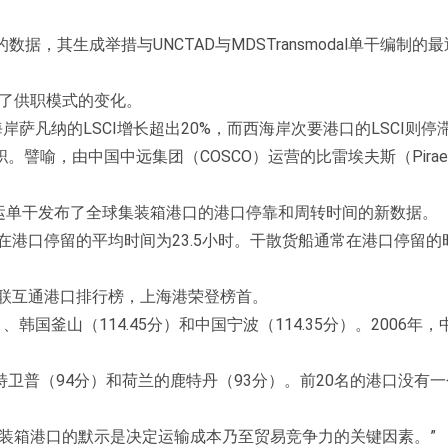
的数据，其生成举措与UNCTAD与MDSTransmodal单干编制的
致了供职模式的变化。
岸萨凡纳的LSCI增长超出20%，而西海岸次要港口的LSCI则停
譬喻，由中国中远集团（COSCO）运营的比雷埃夫斯（Pirae
海运单干发布了全球集装箱港口的港口停靠和周转时间的新数据。
在港口停留的平均时间为23.5小时。干散货船通常在港口停留的
互联互通港口排行榜，上海港荣登榜首。
、韩国釜山（114.45分）和中国宁波（114.35分）。2006年
卫普（94分）和荷兰的鹿特丹（93分）。前20名的港口没有
nne说：“集装箱港口的默示是决定运输成本乃至贸易竞争力的关键因素。”