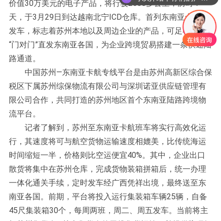
价值30万美元的电子产品，将行驶2600多公里，历时4
天，于3月29日到达越南北宁ICD仓库。首列东南亚卡航的
发车，标志着苏州本地以及周边企业的产品，可足不出户
“门对门”直发东南亚各国，为企业跨境贸易搭建一条快速陆
路通道。
中国苏州—东南亚卡航专线平台是由苏州高新区综合保
税区下属苏州综保物流有限公司与深圳诺亚供应链管理有
限公司合作，共同打造的苏州地区首个东南亚陆路跨境物
流平台。
记者了解到，苏州至东南亚卡航班车将实行高效化运
行，其速度将可与航空货物运输速度相媲美，比传统海运
时间缩短一半，价格则比空运便宜40%。其中，企业出口
散货将集中在苏州仓库，完成货物装箱拼箱后，统一办理
一体化通关手续，定时发车经广西凭祥出境，最终送至东
南亚各国。前期，平台将投入运行集装箱车辆25辆，自备
45尺集装箱30个，每周两班，周二、周五发车。当前将主