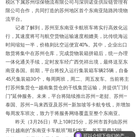
税区下属苏州综保物流有限公司与深圳诺亚供应链管理有
限公司合作，共同打造的苏州地区首个东南亚陆路跨境物
流平台。
记者了解到，苏州至东南亚卡航班车将实行高效化运
行，其速度将可与航空货物运输速度相媲美，比传统海运
时间缩短一半，价格则比空运便宜40%。其中，企业出口
散货将集中在苏州仓库，完成货物装箱拼箱后，统一办理
一体化通关手续，定时发车经广西凭祥出境，最终送至东
南亚各国。前期，平台将投入运行集装箱车辆25辆，自备
45尺集装箱30个，每周两班，周二、周五发车。当前将主
打苏州集货仓—越南集货仓的干线集货运输，并提供“门到
门”延伸服务。未来，平台将陆续推出苏州—老挝、苏州—
泰国、苏州—马来西亚及苏州—新加坡等卡航专线，并增加
每周发车班次，致力于将服务网络覆盖至整个东南亚。
昨天（3月26日）早上10时25分，苏州市首列由苏州
开往越南的“东南亚卡车航班”顺利发车。首车装载15吨、
可以介绍下你们的产品么？