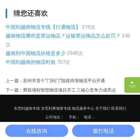
猜您还喜欢
中国到越南物流专线【行通物流】
319次
越南物流哪些是禁运物品？运输禁运物品怎么处罚？
245
次
越南到中国物流价格是多少
2945次
中国到越南的物流时效
707次
上一篇：苏州市首个“门到门”陆路跨境物流平台开通
下一篇：辉联埔程智慧物流项目开工 三核心竞争力成亮点
东莞到越南专线
东莞到柬埔寨专线
物流服务中心
关于我们
联系我们
公司地址：
手机： 电话：
备案号：
粤ICP备17125652号-3
网站地图
XML
在线咨询
拨打电话