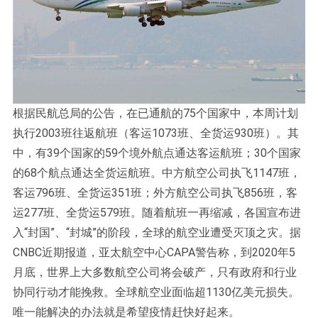
根据民航总局的公告，在已通航的75个国家中，本周计划
执行2003班往返航班（客运1073班、全货运930班）。其
中，有39个国家的59个境外航点通达客运航班；30个国家
的68个航点通达全货运航班。中方航空公司执飞1147班，
客运796班、全货运351班；外方航空公司执飞856班，客
运277班、全货运579班。随着航班一再缩减，各国宣布进
入“封国”、“封城”的阶段，全球的航空业遭受灭顶之灾。据
CNBC近期报道，亚太航空中心CAPA警告称，到2020年5
月底，世界上大多数航空公司将会破产，只有政府和行业
协同行动才能挽救。全球航空业面临超1130亿美元损失。
唯一能解决的办法就是希望疫情赶快好起来。