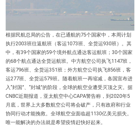
根据民航总局的公告，在已通航的75个国家中，本周计划
执行2003班往返航班（客运1073班、全货运930班）。其
中，有39个国家的59个境外航点通达客运航班；30个国家
的68个航点通达全货运航班。中方航空公司执飞1147班，
客运796班、全货运351班；外方航空公司执飞856班，客
运277班、全货运579班。随着航班一再缩减，各国宣布进
入“封国”、“封城”的阶段，全球的航空业遭受灭顶之灾。据
CNBC近期报道，亚太航空中心CAPA警告称，到2020年5
月底，世界上大多数航空公司将会破产，只有政府和行业
协同行动才能挽救。全球航空业面临超1130亿美元损失。
唯一能解决的办法就是希望疫情赶快好起来。