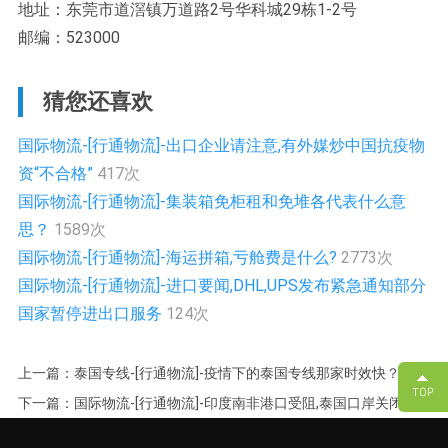
地址：东莞市道滘镇万道路2号华科城29栋1-2号
邮编：523000
猜您还喜欢
国际物流-[行通物流]-出口企业请注意,有外媒炒中国抗疫物
资“不合格”
417次
国际物流-[行通物流]-集装箱免柜租和免堆各代表什么意
思？
1589次
国际物流-[行通物流]-海运拼箱,亏舱费是什么?
2773次
国际物流-[行通物流]-进口要闻,DHL,UPS发布紧急通知部分
国家暂停进出口服务
124次
上一篇：泰国专线-[行通物流]-疫情下的泰国专线那家时效快？
下一篇：国际物流-[行通物流]-印度南非港口受阻,泰国口岸关闭,多
国港口货物积压