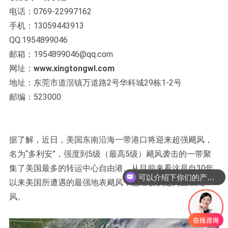
电话：0769-22997162
手机：13059443913
QQ:1954899046
邮箱：1954899046@qq.com
网址：
www.xingtongwl.com
地址：东莞市道滘镇万道路2号华科城29栋1-2号
邮编：523000
据了解，近日，美国东南沿海一带港口将迎来超强飓风，
名为“多利安”，强度到5级（最高5级）飓风袭击的一带聚
集了美国最多的转运中心自由港。从目前来看这是自30年
可以介绍下你们的产品么？
以来美国所遭遇的最强地表飓风，已经被认定为五级飓
风。