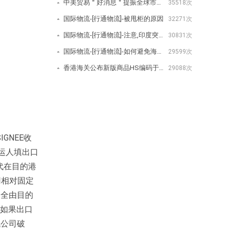
中美贸易＂好消息＂提振全球市场美取消/降低关税公告-[行通物流]
35518次
国际物流-[行通物流]-被甩柜的原因
32271次
国际物流-[行通物流]-注意,印度突然宣布对350种商品增加进口费用
30831次
国际物流-[行通物流]-如何避免海关查验？
29599次
香港海关公布新版商品HS编码于2020年1月1日生效-[行通物流]
29088次
GNEE收
托运人填出口
货代在目的港
用相对固定
，全由目的
。如果出口
代公司破