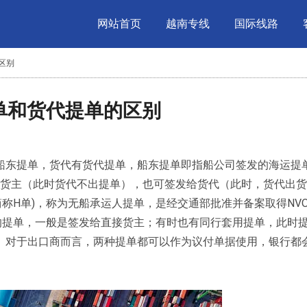
网站首页
越南专线
国际线路
区别
提单和货代提单的区别
东提单，货代有货代提单，船东提单即指船公司签发的海运提单（M
接货主（此时货代不出提单），也可签发给货代（此时，货代出
简称H单)，称为无船承运人提单，是经交通部批准并备案取得NVOCC
r)资格的货代所签发的提单，一般是签发给直接货主；有时也有同行套用提单，此
。对于出口商而言，两种提单都可以作为议付单据使用，银行都