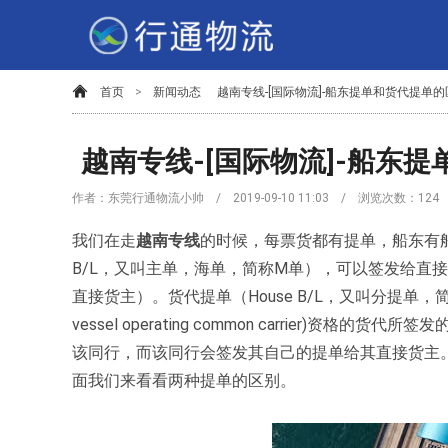
首页
>
新闻动态
越南专线-[国际物流]-船东提单和货代提单的
越南专线-[国际物流]-船东
作者：东莞行通物流小帅 / 2019-09-10 11:03 / 浏览次数：
124
我们在走
越南专线
的时候，每票货都有提单，船东有船
B/L，又叫主单，海单，简称M单），可以签发给直
直接货主）。货代提单（House B/L，又叫分提单，
vessel operating common carrie
该同行，而该同行会签发其自己的提单给其直接货主
面我们来看看两种提单的区别。