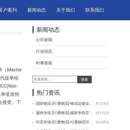
客户案列
新闻动态
关于我们
联系我们
新闻动态
公司新闻
行业动态
时事新闻
aster
货代提单给
搜索
(Non-
热门资讯
时提单签发给
会接受。下
国际物流-[行通物流]-物流运输会用到哪些设备
41239次
越南专线-[行通物流]-越南专线空运服务项目
39192次
印尼专线-[行通物流]-行通物流印尼专线服务项目
36449次