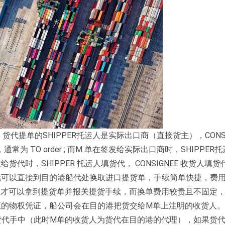
不同。货代提单的SHIPPER托运人是实际出口商（直接货主），CONSI
TO order ; 而M 单在签发给实际出口商时，SHIPPER
给货代时，SHIPPER 托运人填货代， CONSIGNEE 收货人填
就可以直接到目的港船代处换取进口提货单，手续简单快捷，费
，才可以拿到提货单并报关提货手续，而换单费用较贵且不固定
正的物权凭证，船公司会在目的港把货交给M单上注明的收货人
货代手中（此时M单的收货人为货代在目的港的代理），如果货