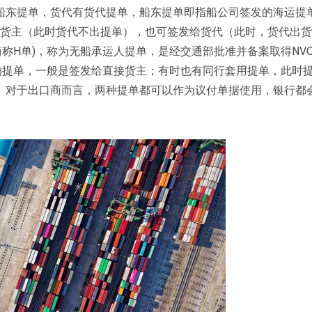
东提单，货代有货代提单，船东提单即指船公司签发的海运提单（M
接货主（此时货代不出提单），也可签发给货代（此时，货代出
简称H单)，称为无船承运人提单，是经交通部批准并备案取得NVOCC
r)资格的货代所签发的提单，一般是签发给直接货主；有时也有同行套用提单，此
。对于出口商而言，两种提单都可以作为议付单据使用，银行都