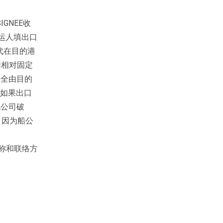
GNEE收
托运人填出口
货代在目的港
用相对固定
，全由目的
。如果出口
代公司破
，因为船公
名称和联络方