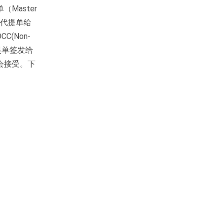
aster
货代提单给
(Non-
时提单签发给
会接受。下