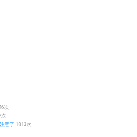
46次
7次
的注意了
1813次