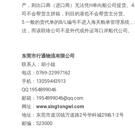
产，则出口商（进口商）无法凭H单向船公司提货。4
司不会帮货主拼箱，到目的港也不会帮货主分货。
5.一般的货代单的B/L编号不进入海关舱单管理系统
法，而该联络公司不是外代或外运等口岸船代公司。
东莞市行通物流有限公司
联系人：胡小姐
电话：0769-22997162
手机：13059443913
QQ:1954899046
邮箱：1954899046@qq.com
网址：
www.xingtongwl.com
地址：东莞市道滘镇万道路2号华科城29栋1-2号
邮编：523000