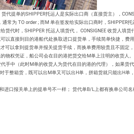
不同。货代提单的SHIPPER托运人是实际出口商（直接货主），CONSI
TO order ; 而M 单在签发给实际出口商时，SHIPPER
给货代时，SHIPPER 托运人填货代， CONSIGNEE 收货人填
就可以直接到目的港船代处换取进口提货单，手续简单快捷，费
，才可以拿到提货单并报关提货手续，而换单费用较贵且不固定
正的物权凭证，船公司会在目的港把货交给M单上注明的收货人
货代手中（此时M单的收货人为货代在目的港的代理），如果货
.对于整箱货，既可以出M单又可以出H单，拼箱货就只能出H单
，和进口报关单上的提单号不一样； 货代单B/L上都有换单公司