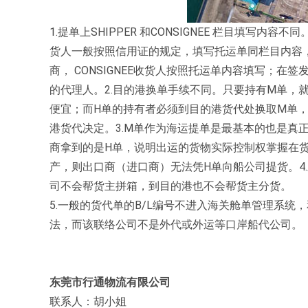
1.提单上SHIPPER 和CONSIGNEE 栏目填写内容
货人一般按照信用证的规定，填写托运单同栏目内容，通常为 
商， CONSIGNEE收货人按照托运单内容填写；在签发
的代理人。2.目的港换单手续不同。只要持有M单，
便宜；而H单的持有者必须到目的港货代处换取M单
港货代决定。3.M单作为海运提单是最基本的也是真
商拿到的是H单，说明出运的货物实际控制权掌握在
产，则出口商（进口商）无法凭H单向船公司提货。4
司不会帮货主拼箱，到目的港也不会帮货主分货。
5.一般的货代单的B/L编号不进入海关舱单管理系统
法，而该联络公司不是外代或外运等口岸船代公司。
东莞市行通物流有限公司
联系人：胡小姐