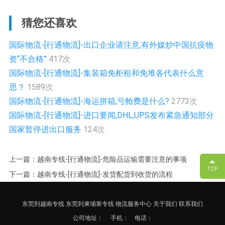
猜您还喜欢
国际物流-[行通物流]-出口企业请注意,有外媒炒中国抗疫物
资“不合格”
417次
国际物流-[行通物流]-集装箱免柜租和免堆各代表什么意
思？
1589次
国际物流-[行通物流]-海运拼箱,亏舱费是什么?
2773次
国际物流-[行通物流]-进口要闻,DHL,UPS发布紧急通知部分
国家暂停进出口服务
124次
上一篇：越南专线-[行通物流]-危险品运输需要注意的事项
下一篇：越南专线-[行通物流]-发货配货到收货的流程
东莞到越南专线
东莞到柬埔寨专线
物流服务中心
关于我们
联系我们
公司地址：
手机： 电话：