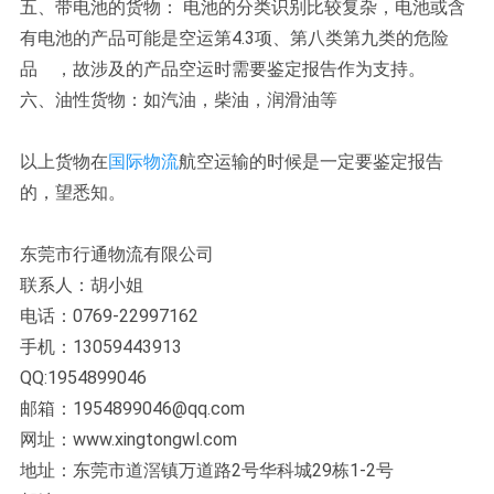
五、带电池的货物： 电池的分类识别比较复杂，电池或含
有电池的产品可能是空运第4.3项、第八类第九类的危险
品 ，故涉及的产品空运时需要鉴定报告作为支持。
六、油性货物：如汽油，柴油，润滑油等
以上货物在
国际物流
航空运输的时候是一定要鉴定报告
的，望悉知。
东莞市行通物流有限公司
联系人：胡小姐
电话：0769-22997162
手机：13059443913
QQ:1954899046
邮箱：1954899046@qq.com
网址：www.xingtongwl.com
地址：东莞市道滘镇万道路2号华科城29栋1-2号