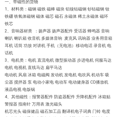
一、带磁性的货物
1、材料类：磁钢 磁铁 磁棒 磁块 铝镍钴磁钢 钐钴磁钢 钕
铁硼 铁氧体磁钢 磁体 磁芯 磁石 永磁体 稀土永磁体 磁环
铁芯
2、音响器材类 ：扬声器 扬声器配件 受话器 蜂鸣器 音响
喇叭 喇叭箱 收音机 多媒体音响 麦克风 讯响器 业务用音箱
耳机 话筒 功放 对讲机 手机（无电池）移动电话 录音机 电
话机
3、电机类：电机 直流电机 微型振动器 步进电机 伺服马达
电机 电视机 直线马达 扁平马达
电动机 风扇 冰箱 电磁阀 发动机 发电机 电吹风 机动车 吸
尘器 搅拌器 泵 电动小家电 电动车 电动健身器 CD播放机
液晶电视 电饭锅
4、其他磁性：报警器配件 防盗器配件 升降机配件 冰箱贴
警报器 指南针 万用表 激光磁头
机芯光头 磁保健品 磁石加工品 翻译机电子词典 门铃 电度