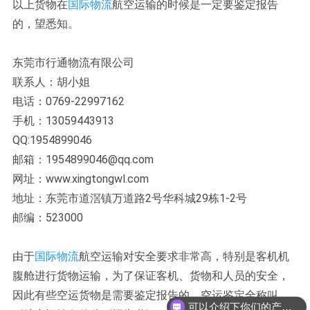
以上货物在
国际物流
航空运输的时候是一定要鉴定报告
的，望悉知。
东莞市行通物流有限公司
联系人：胡小姐
电话：0769-22997162
手机：13059443913
QQ:1954899046
邮箱：1954899046@qq.com
网址：www.xingtongwl.com
地址：东莞市道滘镇万道路2号华科城29栋1-2号
邮编：523000
由于
国际物流
航空运输对安全要求非常高，特别是客机机
腹舱进行货物运输，为了保证客机、货物和人员的安全，
因此有些空运货物是需要鉴定报告的，空运鉴定全称叫
可以介绍下你们的产品么？