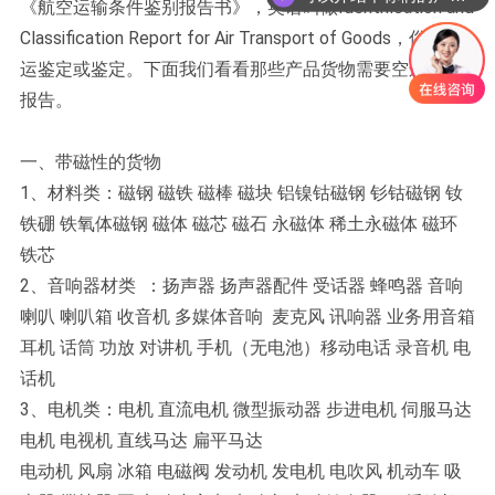
《航空运输条件鉴别报告书》，英语叫做Identification and
Classification Report for Air Transport of Goods，俗称空
运鉴定或鉴定。下面我们看看那些产品货物需要空运鉴定
报告。
一、带磁性的货物
1、材料类：磁钢 磁铁 磁棒 磁块 铝镍钴磁钢 钐钴磁钢 钕
铁硼 铁氧体磁钢 磁体 磁芯 磁石 永磁体 稀土永磁体 磁环
铁芯
2、音响器材类 ：扬声器 扬声器配件 受话器 蜂鸣器 音响
喇叭 喇叭箱 收音机 多媒体音响 麦克风 讯响器 业务用音箱
耳机 话筒 功放 对讲机 手机（无电池）移动电话 录音机 电
话机
3、电机类：电机 直流电机 微型振动器 步进电机 伺服马达
电机 电视机 直线马达 扁平马达
电动机 风扇 冰箱 电磁阀 发动机 发电机 电吹风 机动车 吸