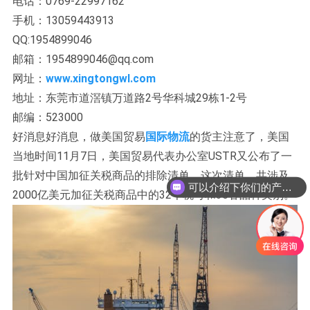
电话：0769-22997162
手机：13059443913
QQ:1954899046
邮箱：1954899046@qq.com
网址：
www.xingtongwl.com
地址：东莞市道滘镇万道路2号华科城29栋1-2号
邮编：523000
好消息好消息，做美国贸易
国际物流
的货主注意了，美国
当地时间11月7日，美国贸易代表办公室USTR又公布了一
批针对中国加征关税商品的排除清单，这次清单，共涉及
可以介绍下你们的产品么？
2000亿美元加征关税商品中的32个税号和36各品种类别。