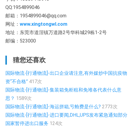
QQ:1954899046
邮箱：1954899046@qq.com
网址：
www.xingtongwl.com
地址：东莞市道滘镇万道路2号华科城29栋1-2号
邮编：523000
猜您还喜欢
国际物流-[行通物流]-出口企业请注意,有外媒炒中国抗疫物
资“不合格”
417次
国际物流-[行通物流]-集装箱免柜租和免堆各代表什么意
思？
1589次
国际物流-[行通物流]-海运拼箱,亏舱费是什么?
2773次
国际物流-[行通物流]-进口要闻,DHL,UPS发布紧急通知部分
国家暂停进出口服务
124次