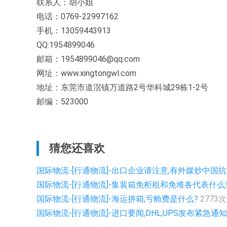
联系人：胡小姐
电话：0769-22997162
手机：13059443913
QQ:1954899046
邮箱：1954899046@qq.com
网址：www.xingtongwl.com
地址：东莞市道滘镇万道路2号华科城29栋1-2号
邮编：523000
猜您还喜欢
国际物流-[行通物流]-出口企业请注意,有外媒炒中国抗
国际物流-[行通物流]-集装箱免柜租和免堆各代表什
国际物流-[行通物流]-海运拼箱,亏舱费是什么?
2773次
国际物流-[行通物流]-进口要闻,DHL,UPS发布紧