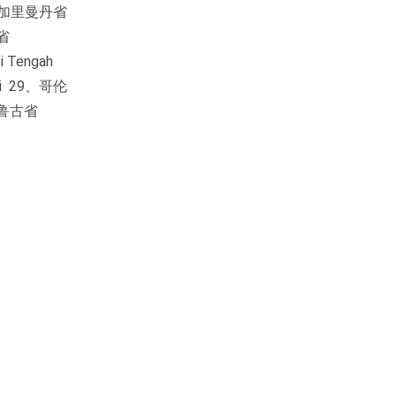
2、中加里曼丹省
丹省
 Tengah
ri 29、哥伦
2马鲁古省