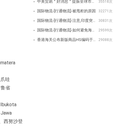
中美贸易＂好消息＂提振全球市场美取消/降低关税公告-[行通物流]
35518次
国际物流-[行通物流]-被甩柜的原因
32271次
国际物流-[行通物流]-注意,印度突然宣布对350种商品增加进口费用
30831次
国际物流-[行通物流]-如何避免海关查验？
29599次
香港海关公布新版商品HS编码于2020年1月1日生效-[行通物流]
29088次
atera
7、爪哇
明古鲁省
bukota
Jawa
 19、西努沙登