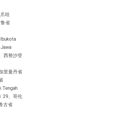
7、爪哇
明古鲁省
bukota
Jawa
 19、西努沙登
2、中加里曼丹省
丹省
 Tengah
ri 29、哥伦
2马鲁古省