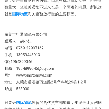
高，会严重影响通关时效。虽然有机器协助安检，但是查
验量大，查验关员忙不过来也是一个两难的问题。所以这
就是
国际物流
海关查验放行慢的主要原因。
东莞市行通物流有限公司
联系人：胡小姐
电话：0769-22997162
手机：13059443913
QQ:1954899046
邮箱：1954899046@qq.com
网址：www.xingtongwl.com
地址：东莞市道滘镇万道路2号华科城29栋1-2号
邮编：523000
只要做
国际物流
外贸的货代货主都知道，年底最让人伤脑