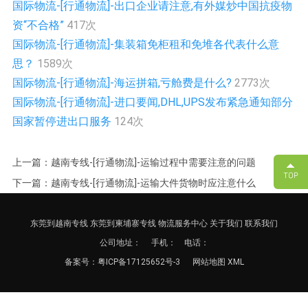
国际物流-[行通物流]-出口企业请注意,有外媒炒中国抗疫物
资“不合格”
417次
国际物流-[行通物流]-集装箱免柜租和免堆各代表什么意
思？
1589次
国际物流-[行通物流]-海运拼箱,亏舱费是什么?
2773次
国际物流-[行通物流]-进口要闻,DHL,UPS发布紧急通知部分
国家暂停进出口服务
124次
上一篇：越南专线-[行通物流]-运输过程中需要注意的问题
下一篇：越南专线-[行通物流]-运输大件货物时应注意什么
东莞到越南专线
东莞到柬埔寨专线
物流服务中心
关于我们
联系我们
公司地址：
手机： 电话：
备案号：
粤ICP备17125652号-3
网站地图
XML