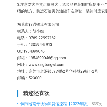
3.注意防火危货运输忌火，危险品在装卸时应使用不
晒的地方。装运石油类的油罐车在停驶、装卸时应安
东莞市行通物流有限公司
联系人：胡小姐
电话：0769-22997162
手机：13059443913
QQ:1954899046
邮箱：1954899046@qq.com
网址：www.xingtongwl.com
地址：东莞市道滘镇万道路2号华科城29栋1-2号
邮编：523000
猜您还喜欢
中国到越南专线物流货运流程【2022年版】
839次