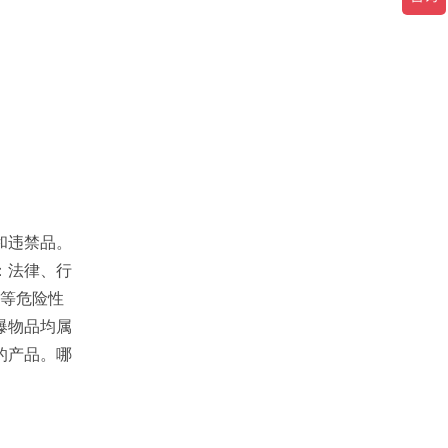
和违禁品。
：法律、行
燃等危险性
爆物品均属
的产品。哪