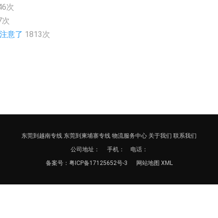
46次
7次
的注意了
1813次
东莞到越南专线
东莞到柬埔寨专线
物流服务中心
关于我们
联系我们
公司地址：
手机： 电话：
备案号：
粤ICP备17125652号-3
网站地图
XML