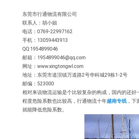
东莞市行通物流有限公司
联系人：胡小姐
电话：0769-22997162
手机：13059443913
QQ:1954899046
邮箱：1954899046@qq.com
网址：www.xingtongwl.com
地址：东莞市道滘镇万道路2号华科城29栋1-2号
邮编：523000
相对来说物流运输是个比较复杂的构成，国内的还好
程度危险系数也比较高，行通物流十年
越南专线
，下
就能降低危险系数。