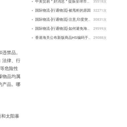
中美贸易＂好消息＂提振全球市场美取消/降低关税公告-[行通物流]
35518次
国际物流-[行通物流]-被甩柜的原因
32271次
国际物流-[行通物流]-注意,印度突然宣布对350种商品增加进口费用
30831次
国际物流-[行通物流]-如何避免海关查验？
29599次
香港海关公布新版商品HS编码于2020年1月1日生效-[行通物流]
29088次
和违禁品。
：法律、行
燃等危险性
爆物品均属
的产品。哪
所和太阳暴