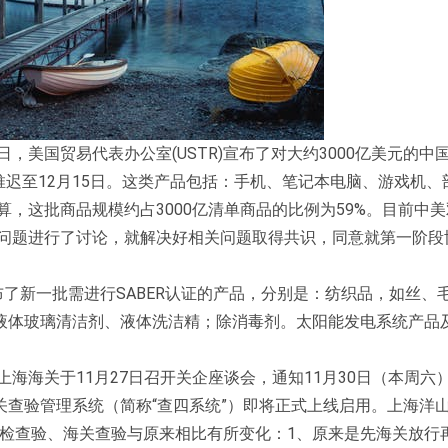
，美国贸易代表办公室(USTR)宣布了对大约3000亿美元的中
推迟至12月15日。这类产品包括：手机、笔记本电脑、游戏机、
算，这批商品规模约占3000亿清单商品的比例为59%。目前中
切问题进行了讨论，就解决好相关问题取得共识，同意就第一阶段
公布了新一批需进行SABER认证的产品，分别是：纺织品，如丝、
液体玻璃清洁剂、液体洗洁精；除消毒剂。太阳能发电系统产品
海海关于11月27日召开关企座谈会，通知11月30日（本周六）0
查验管理系统（简称“查四系统”）即将正式上线启用。上海洋
对动卫检查验、海关查验与原来相比有所变化：1、原来是先海关放行