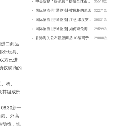
中美贸易＂好消息＂提振全球市场美取消/降低关税公告-[行通物流]
35518次
国际物流-[行通物流]-被甩柜的原因
32271次
国际物流-[行通物流]-注意,印度突然宣布对350种商品增加进口费用
30831次
国际物流-[行通物流]-如何避免海关查验？
29599次
香港海关公布新版商品HS编码于2020年1月1日生效-[行通物流]
29088次
国进口商品
部分玩具、
美双方已进
协议磋商的
毛、棉、
及其组成部
8:30新一
山港、外高
再动检，现