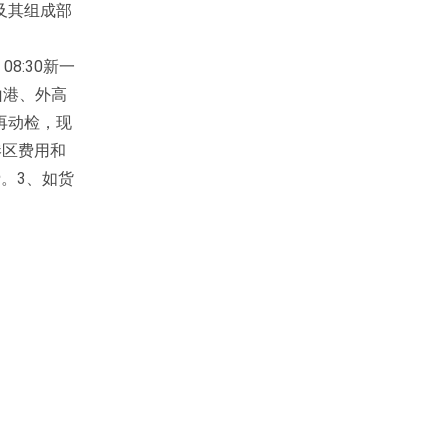
及其组成部
8:30新一
山港、外高
再动检，现
港区费用和
。3、如货