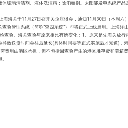
液体玻璃清洁剂、液体洗洁精；除消毒剂。太阳能发电系统产品
海海关于11月27日召开关企座谈会，通知11月30日（本周六）0
查验管理系统（简称“查四系统”）即将正式上线启用。上海洋
对动卫检查验、海关查验与原来相比有所变化：1、原来是先海关放行
导致送货时间会往后延长(具体时间要等正式实施后才知道)，
所需费用由港区承担，但不包括因查验产生的港区堆存费和滞箱费
担。