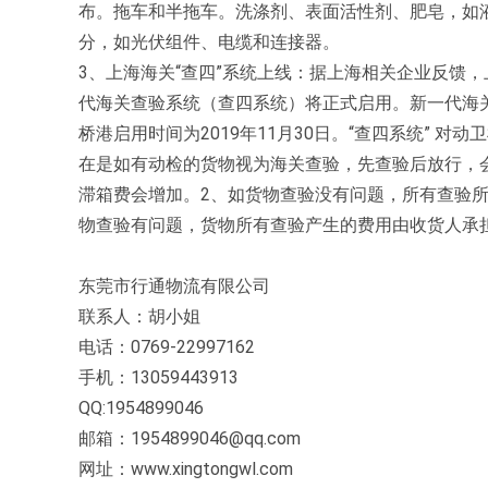
布。拖车和半拖车。洗涤剂、表面活性剂、肥皂，如
分，如光伏组件、电缆和连接器。
3、上海海关“查四”系统上线：据上海相关企业反馈，上
代海关查验系统（查四系统）将正式启用。新一代海关
桥港启用时间为2019年11月30日。“查四系统” 
在是如有动检的货物视为海关查验，先查验后放行，会
滞箱费会增加。2、如货物查验没有问题，所有查验
物查验有问题，货物所有查验产生的费用由收货人承
东莞市行通物流有限公司
联系人：胡小姐
电话：0769-22997162
手机：13059443913
QQ:1954899046
邮箱：1954899046@qq.com
网址：www.xingtongwl.com