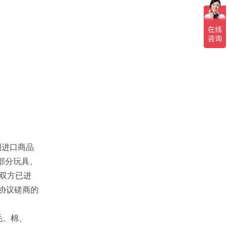
国进口商品
部分玩具、
美双方已进
协议磋商的
毛、棉、