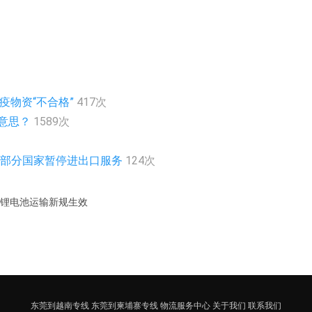
疫物资“不合格”
417次
么意思？
1589次
急通知部分国家暂停进出口服务
124次
意,锂电池运输新规生效
东莞到越南专线
东莞到柬埔寨专线
物流服务中心
关于我们
联系我们