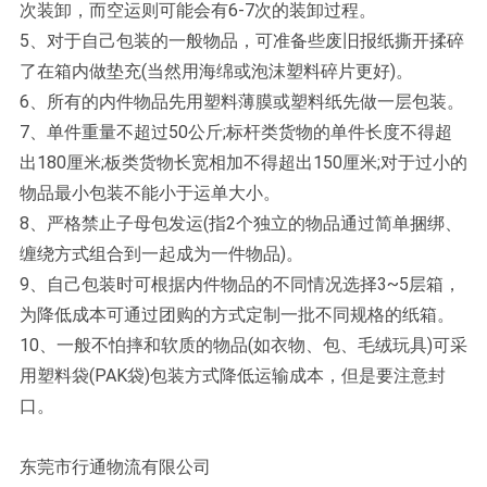
次装卸，而空运则可能会有6-7次的装卸过程。
5、对于自己包装的一般物品，可准备些废旧报纸撕开揉碎
了在箱内做垫充(当然用海绵或泡沫塑料碎片更好)。
6、所有的内件物品先用塑料薄膜或塑料纸先做一层包装。
7、单件重量不超过50公斤;标杆类货物的单件长度不得超
出180厘米;板类货物长宽相加不得超出150厘米;对于过小的
物品最小包装不能小于运单大小。
8、严格禁止子母包发运(指2个独立的物品通过简单捆绑、
缠绕方式组合到一起成为一件物品)。
9、自己包装时可根据内件物品的不同情况选择3~5层箱，
为降低成本可通过团购的方式定制一批不同规格的纸箱。
10、一般不怕摔和软质的物品(如衣物、包、毛绒玩具)可采
用塑料袋(PAK袋)包装方式降低运输成本，但是要注意封
口。
东莞市行通物流有限公司