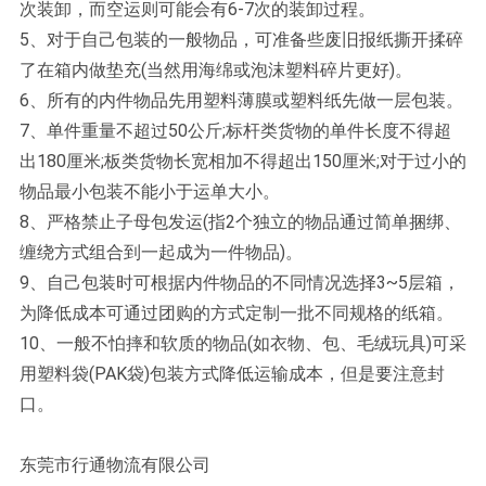
次装卸，而空运则可能会有6-7次的装卸过程。
5、对于自己包装的一般物品，可准备些废旧报纸撕开揉碎
了在箱内做垫充(当然用海绵或泡沫塑料碎片更好)。
6、所有的内件物品先用塑料薄膜或塑料纸先做一层包装。
7、单件重量不超过50公斤;标杆类货物的单件长度不得超
出180厘米;板类货物长宽相加不得超出150厘米;对于过小的
物品最小包装不能小于运单大小。
8、严格禁止子母包发运(指2个独立的物品通过简单捆绑、
缠绕方式组合到一起成为一件物品)。
9、自己包装时可根据内件物品的不同情况选择3~5层箱，
为降低成本可通过团购的方式定制一批不同规格的纸箱。
10、一般不怕摔和软质的物品(如衣物、包、毛绒玩具)可采
用塑料袋(PAK袋)包装方式降低运输成本，但是要注意封
口。
东莞市行通物流有限公司