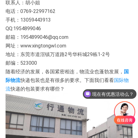
联系人：胡小姐
电话：0769-22997162
手机：13059443913
QQ:1954899046
邮箱：1954899046@qq.com
网址：www.xingtongwl.com
地址：东莞市道滘镇万道路2号华科城29栋1-2号
邮编：523000
随着经济的发展，各国紧密相连，物流业也蓬勃发展，
国
际物流
快递包装也是有很多的要求。下面我们看看
国际物
流
快递的包装要求有哪些？
现在有优惠活动么？