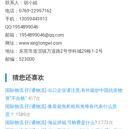
联系人：胡小姐
电话：0769-22997162
手机：13059443913
QQ:1954899046
邮箱：1954899046@qq.com
网址：www.xingtongwl.com
地址：东莞市道滘镇万道路2号华科城29栋1-2号
邮编：523000
猜您还喜欢
国际物流-[行通物流]-出口企业请注意,有外媒炒中国抗疫物
资“不合格”
417次
国际物流-[行通物流]-集装箱免柜租和免堆各代表什么意
思？
1589次
国际物流-[行通物流]-海运拼箱,亏舱费是什么?
2773次