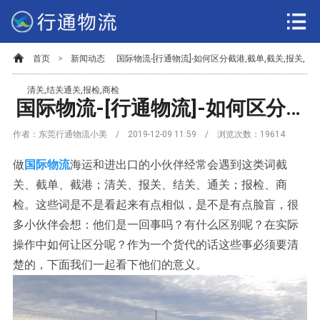
首页
>
新闻动态
国际物流-[行通物流]-如何区分截港,截单,截关,报关,
清关,结关通关,报检,商检
国际物流-[行通物流]-如何区分截港,截单,截关,报关,清关,结关通关,报检,商检
作者：东莞行通物流小美 / 2019-12-09 11:59 / 浏览次数：
19614
做
国际物流
海运和进出口的小伙伴经常会遇到这类词截
关、截单、截港；清关、报关、结关、通关；报检、商
检。这些词是不是看起来有点相似，是不是有点脸盲，很
多小伙伴会想：他们是一回事吗？有什么区别呢？在实际
操作中如何让区分呢？作为一个货代的话这些事必须要清
楚的，下面我们一起看下他们的意义。