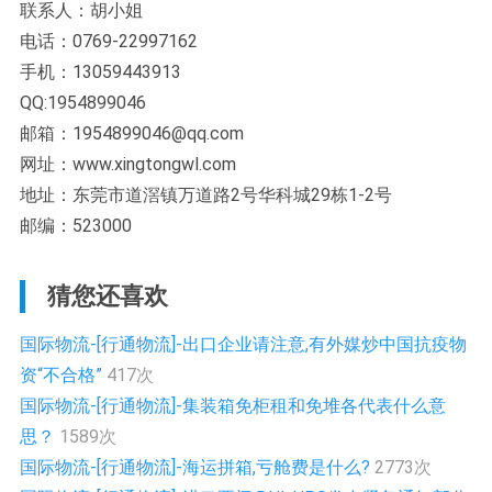
联系人：胡小姐
电话：0769-22997162
手机：13059443913
QQ:1954899046
邮箱：1954899046@qq.com
网址：www.xingtongwl.com
地址：东莞市道滘镇万道路2号华科城29栋1-2号
邮编：523000
猜您还喜欢
国际物流-[行通物流]-出口企业请注意,有外媒炒中国抗疫物
资“不合格”
417次
国际物流-[行通物流]-集装箱免柜租和免堆各代表什么意
思？
1589次
国际物流-[行通物流]-海运拼箱,亏舱费是什么?
2773次