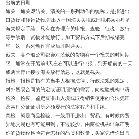
出航的日期。
通关：通关即结关、清关的一系列动作的统称，是指进出
口货物和转运货物,进出入一国海关关境或国境必须办理的
海关规定手续。只有在办理海关申报、查验、征税、放行
等手续后，货物才能放行，加工贸易方式下后期核销完
毕，这一系列动作完成后才叫通关。
截关：各个船公司都会对装载的货物有一个报关的时间期
限，通常在开船前4天左右可以进行申报，到开船前的一天
或两天停止接收海关放行信息，这就是截关。
报检：报检是指有关当事人根据法律，行政法规的规定，
对外贸易合同的约定或证明履约的需要，向检验机构申请
检验、检疫、鉴定或准出入境或取得销售使用的合法凭证
及某种公证证明所必须履行的法定程序和手续。
商检：就是商品检验。一般用于进出口贸易。有时候内贸
异地交易也有可能用到，不过较少。由商检机构出单证明
你的货物经检验符合怎样的品质和数量，买家凭借你出具