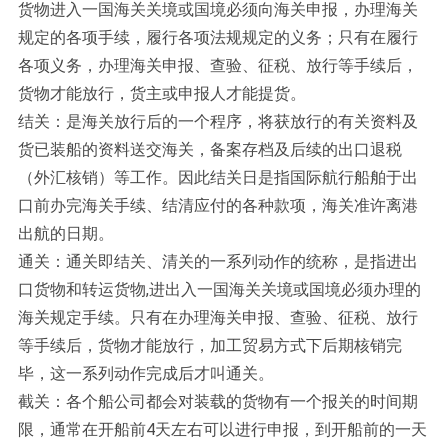
货物进入一国海关关境或国境必须向海关申报，办理海关
规定的各项手续，履行各项法规规定的义务；只有在履行
各项义务，办理海关申报、查验、征税、放行等手续后，
货物才能放行，货主或申报人才能提货。
结关：是海关放行后的一个程序，将获放行的有关资料及
货已装船的资料送交海关，备案存档及后续的出口退税
（外汇核销）等工作。因此结关日是指国际航行船舶于出
口前办完海关手续、结清应付的各种款项，海关准许离港
出航的日期。
通关：通关即结关、清关的一系列动作的统称，是指进出
口货物和转运货物,进出入一国海关关境或国境必须办理的
海关规定手续。只有在办理海关申报、查验、征税、放行
等手续后，货物才能放行，加工贸易方式下后期核销完
毕，这一系列动作完成后才叫通关。
截关：各个船公司都会对装载的货物有一个报关的时间期
限，通常在开船前4天左右可以进行申报，到开船前的一天