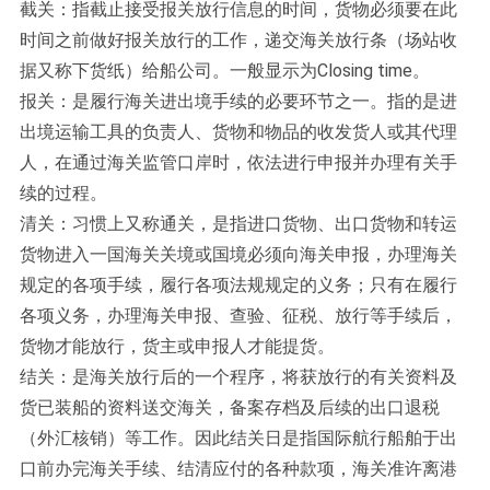
截关：指截止接受报关放行信息的时间，货物必须要在此
时间之前做好报关放行的工作，递交海关放行条（场站收
据又称下货纸）给船公司。一般显示为Closing time。
报关：是履行海关进出境手续的必要环节之一。指的是进
出境运输工具的负责人、货物和物品的收发货人或其代理
人，在通过海关监管口岸时，依法进行申报并办理有关手
续的过程。
清关：习惯上又称通关，是指进口货物、出口货物和转运
货物进入一国海关关境或国境必须向海关申报，办理海关
规定的各项手续，履行各项法规规定的义务；只有在履行
各项义务，办理海关申报、查验、征税、放行等手续后，
货物才能放行，货主或申报人才能提货。
结关：是海关放行后的一个程序，将获放行的有关资料及
货已装船的资料送交海关，备案存档及后续的出口退税
（外汇核销）等工作。因此结关日是指国际航行船舶于出
口前办完海关手续、结清应付的各种款项，海关准许离港