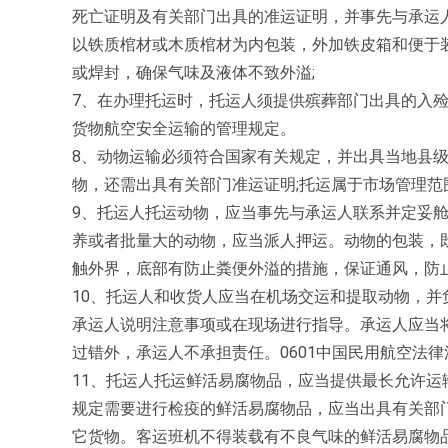
死亡证明及有关部门出具的准运证明，并事先与承运人联系
以铁质棺材或木质棺材为内包装，外加铁皮箱和便于
或焊封，确保气味及液体不致外溢;
7、在办理托运时，托运人须提供殡葬部门出具的入
货物航空安全运输的管理规定。
8、动物运输必须符合国家有关规定，并出具当地县级
物，还需出具有关部门准运证明;托运属于市场管理
9、托运人托运动物，应当事先与承运人联系并定妥
养或者批量大的动物，应当派人押运。动物的包装，
触外界，底部有防止粪便外溢的措施，保证通风，防
10、托运人和收货人应当在机场交运和提取动物，
承运人说明注意事项或在现场进行指导。承运人应当
过错外，承运人不承担责任。0601中国民用航空法律
11、托运人托运鲜活易腐物品，应当提供最长允许
规定需要进行检疫的鲜活易腐物品，应当出具有关部
它货物。客运班机不得装载有不良气味的鲜活易腐物