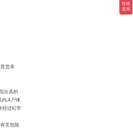
按普货承
院出具的
;4.尸体
并经过钉牢
局有关危险