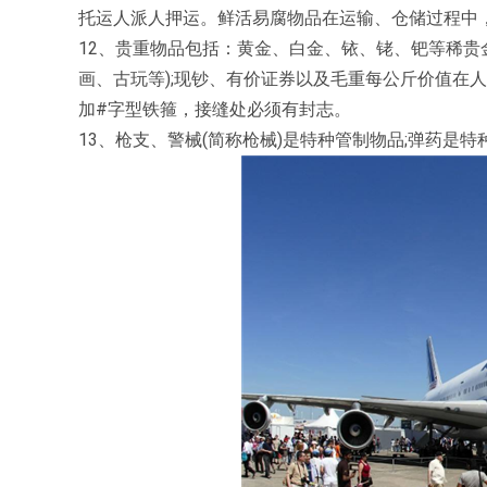
托运人派人押运。鲜活易腐物品在运输、仓储过程中
12、贵重物品包括：黄金、白金、铱、铑、钯等稀贵
画、古玩等);现钞、有价证券以及毛重每公斤价值在人
加#字型铁箍，接缝处必须有封志。
13、枪支、警械(简称枪械)是特种管制物品;弹药是