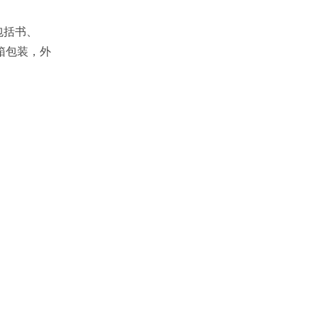
。
包括书、
箱包装，外