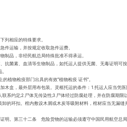
守下列相应的特殊要求。
理急件运输，并按规定收取急件运费。
生物制品，非经民航总局特殊批准不得承运。
苗、抗菌素、血清等生物制品，如托运人提供无菌、无毒证明可
品。
上的植物检疫部门出具的有效"植物检疫 证书"。
加木盒，最外层用布包装。灵柩托运的条件：1.托运人应当凭医
约定;2.尸体无传染性;3.尸体经过防腐处理，并在防腐期限以内
装卸的环扣。棺内敷设木屑或木炭等吸附材料，棺材应当无漏缝
殓证明。第三十二条 危险货物的运输必须遵守中国民用航空总