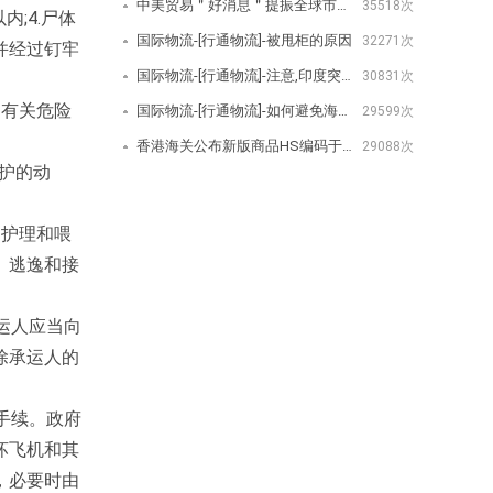
中美贸易＂好消息＂提振全球市场美取消/降低关税公告-[行通物流]
35518次
;4.尸体
国际物流-[行通物流]-被甩柜的原因
32271次
并经过钉牢
国际物流-[行通物流]-注意,印度突然宣布对350种商品增加进口费用
30831次
局有关危险
国际物流-[行通物流]-如何避免海关查验？
29599次
香港海关公布新版商品HS编码于2020年1月1日生效-[行通物流]
29088次
保护的动
门护理和喂
、逃逸和接
运人应当向
除承运人的
手续。政府
坏飞机和其
，必要时由