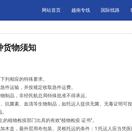
网站首页
越南专线
国际线路
特种货物须知
守下列相应的特殊要求。
理急件运输，并按规定收取急件运费。
生物制品，非经民航总局特殊批准不得承运。
苗、抗菌素、血清等生物制品，如托运人提供无菌、无毒证明可
品。
上的植物检疫部门出具的有效"植物检疫 证书"。
加木盒，最外层用布包装。灵柩托运的条件：1.托运人应当凭医