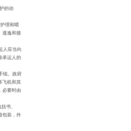
保护的动
门护理和喂
、逃逸和接
运人应当向
除承运人的
手续。政府
坏飞机和其
，必要时由
。
包括书、
箱包装，外