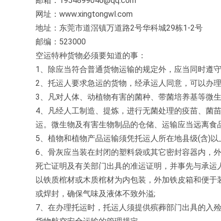
邮箱：1954899046@qq.com
网址：www.xingtongwl.com
地址：东莞市道滘镇万道路2号华科城29栋1-2号
邮编：523000
空运特种货物必须要知道的事：
1、除应当符合普通货物运输的规定外，应当同时遵
2、托运人要求急运的货物，经承运人同意，可以办
3、凡对人体、动植物有害的菌种、带菌培养基等微
4、凡经人工制造、提炼，进行无菌处理的疫苗、菌
运。微生物及有害生物制品的仓储、运输应当远离食
5、植物和植物产品运输须凭托运人所在地县级(含)以
6、骨灰应当装在封闭的塑料袋或其它密封容器内，外
死亡证明及有关部门出具的准运证明，并事先与承运人联系
以铁质棺材或木质棺材为内包装，外加铁皮箱和便于
或焊封，确保气味及液体不致外溢;
7、在办理托运时，托运人须提供殡葬部门出具的入