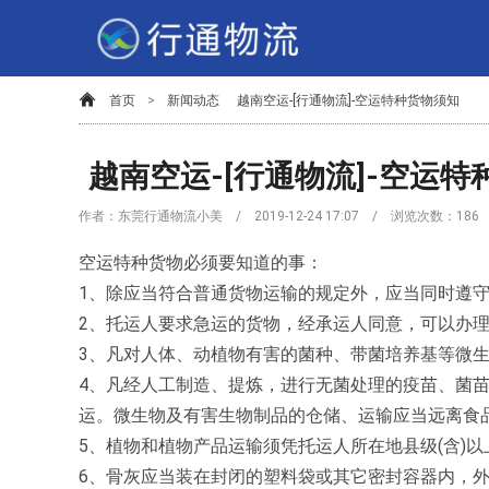
首页
>
新闻动态
越南空运-[行通物流]-空运特种货物须知
越南空运-[行通物流]-空运
作者：东莞行通物流小美 / 2019-12-24 17:07 / 浏览次数：
186
空运特种货物必须要知道的事：
1、除应当符合普通货物运输的规定外，应当同时遵
2、托运人要求急运的货物，经承运人同意，可以办
3、凡对人体、动植物有害的菌种、带菌培养基等微
4、凡经人工制造、提炼，进行无菌处理的疫苗、菌
运。微生物及有害生物制品的仓储、运输应当远离食
5、植物和植物产品运输须凭托运人所在地县级(含)以
6、骨灰应当装在封闭的塑料袋或其它密封容器内，外