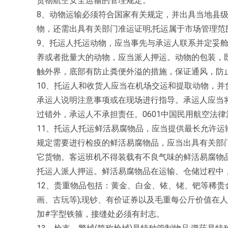
货物航空安全运输的管理规定。
8、动物运输必须符合国家有关规定，并出具当地县级
物，还需出具有关部门准运证明;托运属于市场管理
9、托运人托运动物，应当事先与承运人联系并定妥
养或者批量大的动物，应当派人押运。动物的包装，
触外界，底部有防止粪便外溢的措施，保证通风，防
10、托运人和收货人应当在机场交运和提取动物，
承运人说明注意事项或在现场进行指导。承运人应当
过错外，承运人不承担责任。0601中国民用航空法律
11、托运人托运鲜活易腐物品，应当提供最长允许
规定需要进行检疫的鲜活易腐物品，应当出具有关部
它货物。客运班机不得装载有不良气味的鲜活易腐物
托运人派人押运。鲜活易腐物品在运输、仓储过程中
12、贵重物品包括：黄金、白金、铱、铑、钯等稀贵
画、古玩等);现钞、有价证券以及毛重每公斤价值在人
加#字型铁箍，接缝处必须有封志。