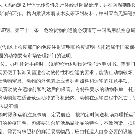
约定;2.尸体无传染性;3.尸体经过防腐处理，并在防腐期限以内
装卸的环扣。棺内敷设木屑或木炭等吸附材料，棺材应当无漏缝
殓证明。第三十二条 危险货物的运输必须遵守中国民用航空总
(含)以上检疫部门的免疫注射证明和检疫证明书;托运属于国家
范围的动物要有市场管理部门的证明。
舱位。办理托运手续时，须填写活体动物运输托运申明书。需专
既要便于装卸又需适合动物特性和空运的要求，能防止动物破坏
止动物窒息。动物的外包装上应当标明照料和运输的注意事项。
并负责动物在运输前和到达后的保管。有特殊要求的动物装舱，托
将动物装在适合载运动物的飞机舱内。动物在运输过程中死亡，
法规汇编
运输时限和运输注意事项，定妥舱位，按约定时间送机场办理托运
门的检疫证明。包装要适合鲜活易腐物品的特性，不致污染、损
品。需要特殊照料的鲜活易腐物品，应由托运人自备必要的设施