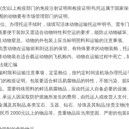
(含)以上检疫部门的免疫注射证明和检疫证明书;托运属于国家
范围的动物要有市场管理部门的证明。
舱位。办理托运手续时，须填写活体动物运输托运申明书。需专
既要便于装卸又需适合动物特性和空运的要求，能防止动物破坏
止动物窒息。动物的外包装上应当标明照料和运输的注意事项。
并负责动物在运输前和到达后的保管。有特殊要求的动物装舱，托
将动物装在适合载运动物的飞机舱内。动物在运输过程中死亡，
法规汇编
运输时限和运输注意事项，定妥舱位，按约定时间送机场办理托运
门的检疫证明。包装要适合鲜活易腐物品的特性，不致污染、损
品。需要特殊照料的鲜活易腐物品，应由托运人自备必要的设施
，承运人因采取防护措施所发生的费用，由托运人或收货人支付
金属及其制品;各类宝石、玉器、钻石、珍珠及其制品;珍贵文物(
民币 2000元以上的物品等。贵重物品应当用坚固、严密的包装