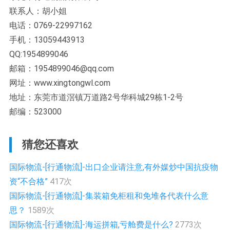
联系人：胡小姐
电话：0769-22997162
手机：13059443913
QQ:1954899046
邮箱：1954899046@qq.com
网址：www.xingtongwl.com
地址：东莞市道滘镇万道路2号华科城29栋1-2号
邮编：523000
猜您还喜欢
国际物流-[行通物流]-出口企业请注意,有外媒炒中国抗疫物
资“不合格”
417次
国际物流-[行通物流]-集装箱免柜租和免堆各代表什么意
思？
1589次
国际物流-[行通物流]-海运拼箱,亏舱费是什么?
2773次