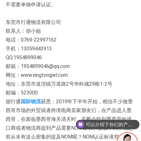
不需要单独申请认证。
东莞市行通物流有限公司
联系人：胡小姐
电话：0769-22997162
手机：13059443913
QQ:1954899046
邮箱：1954899046@qq.com
网址：www.xingtongwl.com
地址：东莞市道滘镇万道路2号华科城29栋1-2号
邮编：523000
据行通
国际物流
获悉：2019年下半年开始，相信不少做墨
西哥市场的外贸或者跨境电商卖家朋友们，在产品进入墨
西哥，在面临墨西哥海关清关时，不断会听到墨西哥的进
可以介绍下你们的产品么？
口商或者物流商提到产品需要NOM证书。那么，为什么之
前从未有这么密集的提及NOM呢？NOM认证标准究竟是什