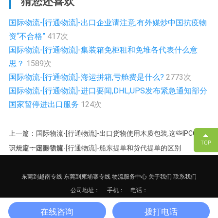
猜您还喜欢
国际物流-[行通物流]-出口企业请注意,有外媒炒中国抗疫物
资“不合格”
417次
国际物流-[行通物流]-集装箱免柜租和免堆各代表什么意
思？
1589次
国际物流-[行通物流]-海运拼箱,亏舱费是什么?
2773次
国际物流-[行通物流]-进口要闻,DHL,UPS发布紧急通知部分
国家暂停进出口服务
124次
上一篇：国际物流-[行通物流]-出口货物使用木质包装,这些IPCC标
识规定一定要了解
下一篇：国际物流-[行通物流]-船东提单和货代提单的区别
东莞到越南专线
东莞到柬埔寨专线
物流服务中心
关于我们
联系我们
公司地址：
手机： 电话：
备案号：
粤ICP备17125652号-3
网站地图
XML
在线咨询
拨打电话