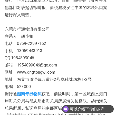
颗粒，正常出口税率应为25%。目前当地警察与海关等其
他部门对该起谎报瞒报、偷税漏税发往中国的木块出口案
进行深入调查。
东莞市行通物流有限公司
联系人：胡小姐
电话：0769-22997162
手机：13059443913
QQ:1954899046
邮箱：1954899046@qq.com
网址：www.xingtongwl.com
地址：东莞市道滘镇万道路2号华科城29栋1-2号
邮编：523000
据行通
越南专线物流
获悉，前段时间，第一区域西贡港口
岸海关分局与胡志明市海关局所属海关检察队、越南海关
总局所属走私调查局的南部区域缉私检察队配合，对胡志
可以介绍下你们的产品么？