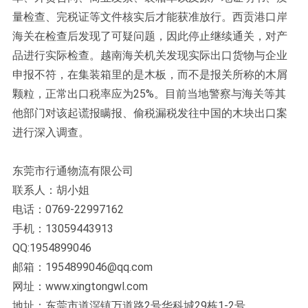
量检查、完税证等文件核实后才能获准放行。西贡港口岸
海关在检查后发现了可疑问题，因此停止继续通关，对产
品进行实际检查。越南海关机关发现实际出口货物与企业
申报不符，在集装箱里的是木板，而不是报关所称的木屑
颗粒，正常出口税率应为25%。目前当地警察与海关等其
他部门对该起谎报瞒报、偷税漏税发往中国的木块出口案
进行深入调查。
东莞市行通物流有限公司
联系人：胡小姐
电话：0769-22997162
手机：13059443913
QQ:1954899046
邮箱：1954899046@qq.com
网址：www.xingtongwl.com
地址：东莞市道滘镇万道路2号华科城29栋1-2号