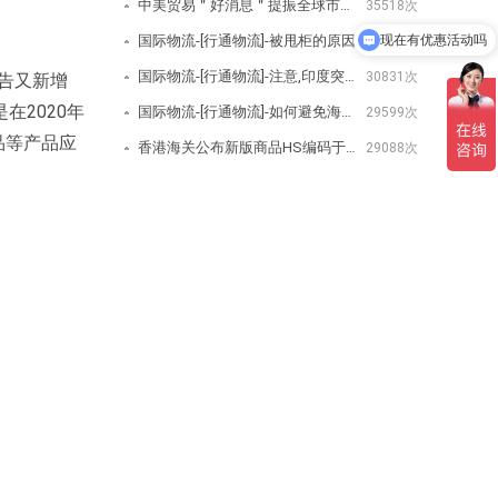
中美贸易＂好消息＂提振全球市场美取消/降低关税公告-[行通物流]
35518次
现在有优惠活动吗
国际物流-[行通物流]-被甩柜的原因
32271次
国际物流-[行通物流]-注意,印度突然宣布对350种商品增加进口费用
30831次
公告又新增
2020年
国际物流-[行通物流]-如何避免海关查验？
29599次
品等产品应
香港海关公布新版商品HS编码于2020年1月1日生效-[行通物流]
29088次