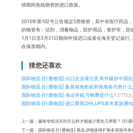
情期间免税物资的进口政策。
2015年第102号公告规定5类物资，其中有医疗药
的物资有：试剂，消毒物品，防护用品，救护车，防疫
1月1日至3月31日期间申报进口或者在海关登记放
在保质期内。
猜您还喜欢
国际物流-[行通物流]-出口企业请注意,有外媒炒中国抗
国际物流-[行通物流]-集装箱免柜租和免堆各代表什
国际物流-[行通物流]-海运拼箱,亏舱费是什么?
2773次
国际物流-[行通物流]-进口要闻,DHL,UPS发布紧
上一篇：越南专线清关到怎么样才能减少查扣几率呢？-[行通
下一篇：国际物流-[行通物流]-紧急,伊朗疫情扩散多国暂停