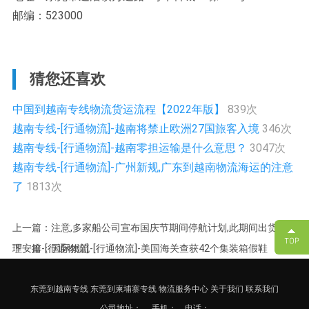
邮编：523000
猜您还喜欢
中国到越南专线物流货运流程【2022年版】
839次
越南专线-[行通物流]-越南将禁止欧洲27国旅客入境
346次
越南专线-[行通物流]-越南零担运输是什么意思？
3047次
越南专线-[行通物流]-广州新规,广东到越南物流海运的注意
了
1813次
上一篇：注意,多家船公司宣布国庆节期间停航计划,此期间出货请合
理安排-[行通物流]
下一篇：国际物流-[行通物流]-美国海关查获42个集装箱假鞋
东莞到越南专线
东莞到柬埔寨专线
物流服务中心
关于我们
联系我们
公司地址：
手机： 电话：