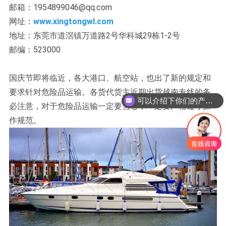
邮箱：1954899046@qq.com
网址：
www.xingtongwl.com
地址：东莞市道滘镇万道路2号华科城29栋1-2号
邮编：523000
国庆节即将临近，各大港口、航空站，也出了新的规定和
要求针对危险品运输。各货代货主近期出货越南专线的务
可以介绍下你们的产品么？
必注意，对于危险品运输一定要当心，一定要严格遵守操
作规范。