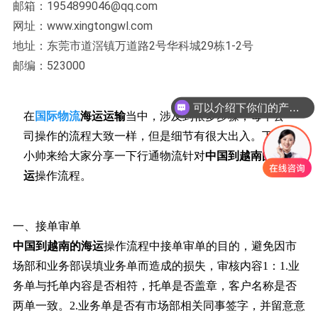
邮箱：1954899046@qq.com
网址：www.xingtongwl.com
地址：东莞市道滘镇万道路2号华科城29栋1-2号
邮编：523000
可以介绍下你们的产品么？
在
国际物流
海运运输
当中，涉及到很多步骤，每个公
司操作的流程大致一样，但是细节有很大出入。下面
小帅来给大家分享一下行通物流针对
中国到越南的海
运
操作流程。
一、接单审单
中国到越南的海运
操作流程中接单审单的目的，避免因市
场部和业务部误填业务单而造成的损失，审核内容1：1.业
务单与托单内容是否相符，托单是否盖章，客户名称是否
两单一致。2.业务单是否有市场部相关同事签字，并留意意