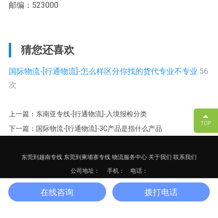
邮编：523000
猜您还喜欢
国际物流-[行通物流]-怎么样区分你找的货代专业不专业
56
次
上一篇：东南亚专线-[行通物流]-入境报检分类
下一篇：国际物流-[行通物流]-3C产品是指什么产品
东莞到越南专线
东莞到柬埔寨专线
物流服务中心
关于我们
联系我们
公司地址：
手机： 电话：
备案号：
粤ICP备17125652号-3
网站地图
XML
在线咨询
拨打电话