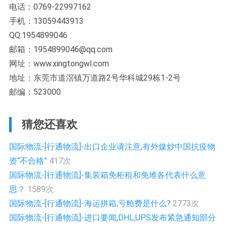
电话：0769-22997162
手机：13059443913
QQ:1954899046
邮箱：1954899046@qq.com
网址：www.xingtongwl.com
地址：东莞市道滘镇万道路2号华科城29栋1-2号
邮编：523000
猜您还喜欢
国际物流-[行通物流]-出口企业请注意,有外媒炒中国抗疫物
资“不合格”
417次
国际物流-[行通物流]-集装箱免柜租和免堆各代表什么意
思？
1589次
国际物流-[行通物流]-海运拼箱,亏舱费是什么?
2773次
国际物流-[行通物流]-进口要闻,DHL,UPS发布紧急通知部分