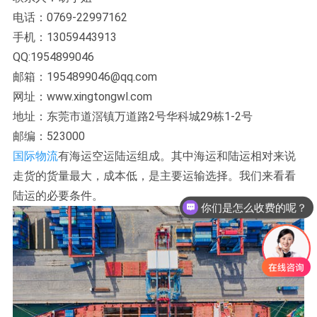
电话：0769-22997162
手机：13059443913
QQ:1954899046
邮箱：1954899046@qq.com
网址：www.xingtongwl.com
地址：东莞市道滘镇万道路2号华科城29栋1-2号
邮编：523000
国际物流
有海运空运陆运组成。其中海运和陆运相对来说
走货的货量最大，成本低，是主要运输选择。我们来看看
陆运的必要条件。
你们是怎么收费的呢？