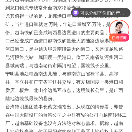
到龙口物流专线常州至南京物流专线
可以介绍下你们的产品么？
尤其值得一提的是，龙邦港口年着手大批量进口越南铁
矿，当年进口量就达.万吨，年进口量增至.万吨，是年的.
倍。越南铁矿已变成靖西县边贸进口的主要商品，龙邦港
口已经变成广西进口越南铁矿量最大的陆路边境港口。
河口港口，是中越边境云南段最大的港口，又是滇越铁路
昆河段终点站，属国度一类港口。位于云南省红河州河口
县城南端，与越南老街市隔河相望，国境线长公里。
宁明县地处桂西南边儿陲，与越南谅山省禄平县、高禄
县、亭立县和广宁省平辽县交界，有爱店国度一类港口和
爱店、板烂、北山个边民互市点，边境线长公里，是广西
陆地边境线最长的县份。
台湾锋明集团董事长蔡文瑞指出，从现在的情形看，即使
在中国大陆设厂的台湾公司之中只有%的公司向越南转移工
厂，越南基础设备也没有方法绝对称心需求。据称，越南
土地价格高涨。位于平阳省的保邦工业区土地价格上升至