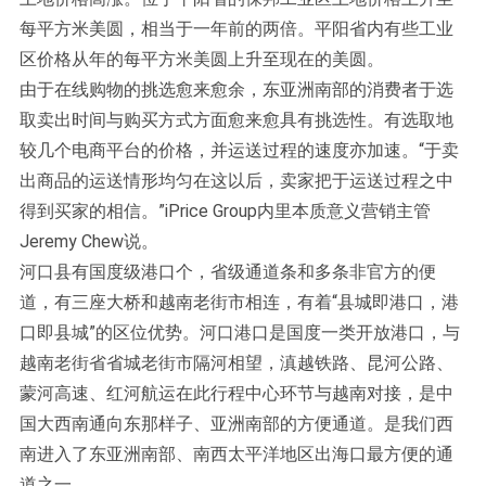
每平方米美圆，相当于一年前的两倍。平阳省内有些工业
区价格从年的每平方米美圆上升至现在的美圆。
由于在线购物的挑选愈来愈余，东亚洲南部的消费者于选
取卖出时间与购买方式方面愈来愈具有挑选性。有选取地
较几个电商平台的价格，并运送过程的速度亦加速。“于卖
出商品的运送情形均匀在这以后，卖家把于运送过程之中
得到买家的相信。”iPrice Group内里本质意义营销主管
Jeremy Chew说。
河口县有国度级港口个，省级通道条和多条非官方的便
道，有三座大桥和越南老街市相连，有着“县城即港口，港
口即县城”的区位优势。河口港口是国度一类开放港口，与
越南老街省省城老街市隔河相望，滇越铁路、昆河公路、
蒙河高速、红河航运在此行程中心环节与越南对接，是中
国大西南通向东那样子、亚洲南部的方便通道。是我们西
南进入了东亚洲南部、南西太平洋地区出海口最方便的通
道之一。