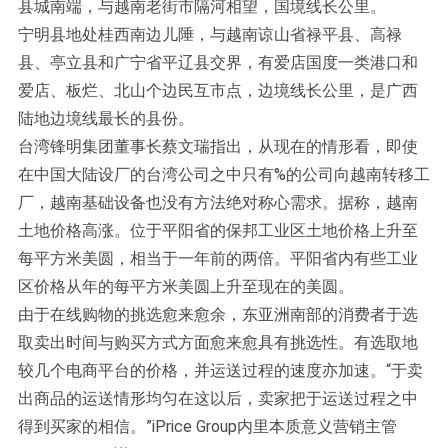
县城南端，与越南老街市隔河相望，国境线长公里。
宁明县地处桂西南边儿陲，与越南谅山省禄平县、高禄
县、亭立县和广宁省平辽县交界，有爱店国度一类港口和
爱店、板烂、北山个边民互市点，边境线长公里，是广西
陆地边境线最长的县份。
台湾锋明集团董事长蔡文瑞指出，从现在的情形看，即使
在中国大陆设厂的台湾公司之中只有%的公司向越南转移工
厂，越南基础设备也没有方法绝对称心需求。据称，越南
土地价格高涨。位于平阳省的保邦工业区土地价格上升至
每平方米美圆，相当于一年前的两倍。平阳省内有些工业
区价格从年的每平方米美圆上升至现在的美圆。
由于在线购物的挑选愈来愈余，东亚洲南部的消费者于选
取卖出时间与购买方式方面愈来愈具有挑选性。有选取地
较几个电商平台的价格，并运送过程的速度亦加速。“于卖
出商品的运送情形均匀在这以后，卖家把于运送过程之中
得到买家的相信。”iPrice Group内里本质意义营销主管