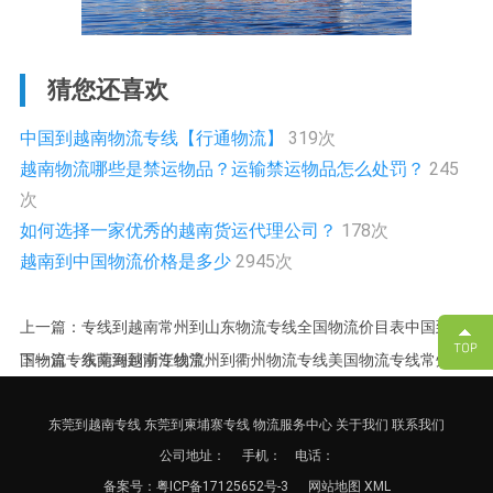
猜您还喜欢
中国到越南物流专线【行通物流】
319次
越南物流哪些是禁运物品？运输禁运物品怎么处罚？
245
次
如何选择一家优秀的越南货运代理公司？
178次
越南到中国物流价格是多少
2945次
上一篇：专线到越南常州到山东物流专线全国物流价目表中国到美
国物流专线南海到浙江物流
下一篇：东莞到越南专线常州到衢州物流专线美国物流专线常州至
南平物流专线长春到江苏物流专线
东莞到越南专线
东莞到柬埔寨专线
物流服务中心
关于我们
联系我们
公司地址：
手机： 电话：
备案号：
粤ICP备17125652号-3
网站地图
XML