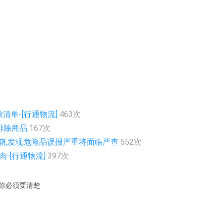
清单-[行通物流]
463次
征排除商品
167次
装箱,发现危险品误报严重将面临严查
552次
-[行通物流]
397次
,你必须要清楚