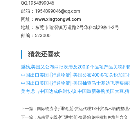
QQ:1954899046
邮箱：1954899046@qq.com
网址：
www.xingtongwl.com
地址：东莞市道滘镇万道路2号华科城29栋1-2号
邮编：523000
猜您还喜欢
重磅,美国又公布两批次涉及200多个品项产品关税排除
中国出口美国-[行通物流]-美国公布400多项关税加
中国出口美国-[行通物流]-美国抽查马士基达飞等集
美考虑与中国达成临时协议,中国重新采购美国大豆,猪肉
上一篇：国际物流-[行通物流]-货运代理13种贸易术语的整理
下一篇：东南亚专线-[行通物流]-集装箱免柜租和免堆的含义