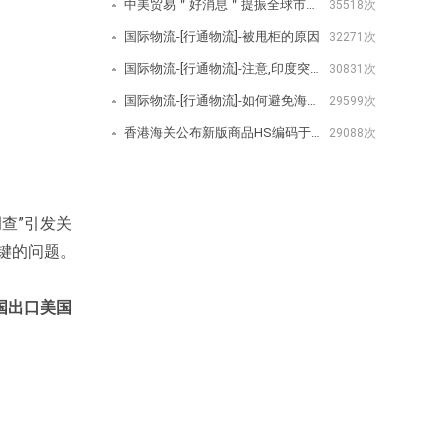
中美贸易＂好消息＂提振全球市场美取消/降低关税公告-[行通物流]
35518次
国际物流-[行通物流]-被甩柜的原因
32271次
国际物流-[行通物流]-注意,印度突然宣布对350种商品增加进口费用
30831次
国际物流-[行通物流]-如何避免海关查验？
29599次
香港海关公布新版商品HS编码于2020年1月1日生效-[行通物流]
29088次
查”引发关
键的问题。
国出口美国