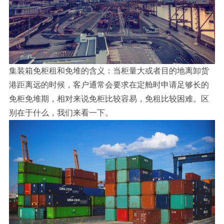
集装箱免柜租和免堆的含义：当柜量大或者目的地离卸货
港距离远的时候，客户通常会要求在定舱时申请足够长的
免柜免堆期，相对来说免柜比较容易，免租比较困难。区
别在于什么，我们来看一下。