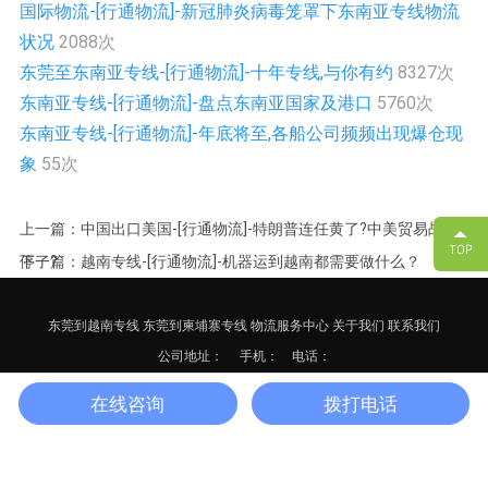
国际物流-[行通物流]-新冠肺炎病毒笼罩下东南亚专线物流
状况
2088次
东莞至东南亚专线-[行通物流]-十年专线,与你有约
8327次
东南亚专线-[行通物流]-盘点东南亚国家及港口
5760次
东南亚专线-[行通物流]-年底将至,各船公司频频出现爆仓现
象
55次
上一篇：中国出口美国-[行通物流]-特朗普连任黄了?中美贸易战要
停了?
下一篇：越南专线-[行通物流]-机器运到越南都需要做什么？
东莞到越南专线
东莞到柬埔寨专线
物流服务中心
关于我们
联系我们
公司地址：
手机： 电话：
备案号：
粤ICP备17125652号-3
网站地图
XML
在线咨询
拨打电话