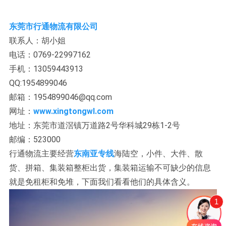
东莞市行通物流有限公司
联系人：胡小姐
电话：0769-22997162
手机：13059443913
QQ:1954899046
邮箱：1954899046@qq.com
网址：
www.xingtongwl.com
地址：东莞市道滘镇万道路2号华科城29栋1-2号
邮编：523000
行通物流主要经营
东南亚专线
海陆空，小件、大件、散
货、拼箱、集装箱整柜出货，集装箱运输不可缺少的信息
就是免租柜和免堆，下面我们看看他们的具体含义。
1