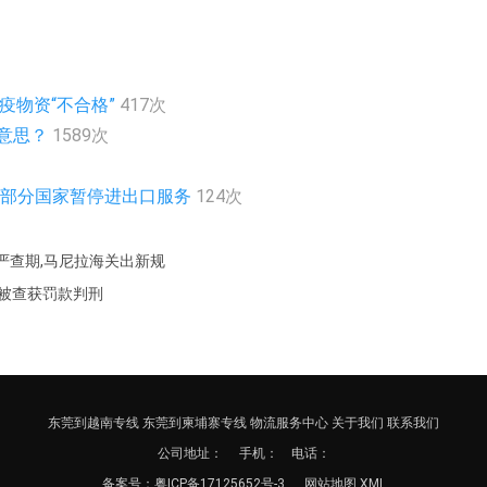
疫物资“不合格”
417次
么意思？
1589次
急通知部分国家暂停进出口服务
124次
入严查期,马尼拉海关出新规
箱被查获罚款判刑
东莞到越南专线
东莞到柬埔寨专线
物流服务中心
关于我们
联系我们
公司地址：
手机： 电话：
备案号：
粤ICP备17125652号-3
网站地图
XML