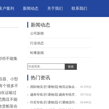
客户案列
新闻动态
关于我们
联系我们
新闻动态
公司新闻
行业动态
时事新闻
那些不能集
搜索
热门资讯
仪器、小型
有个很多不
国际物流-[行通物流]-物流运输会用到哪些设备
41239次
物在运输过
越南专线-[行通物流]-越南专线空运服务项目
39192次
范围且不能
印尼专线-[行通物流]-行通物流印尼专线服务项目
36449次
散货船装在