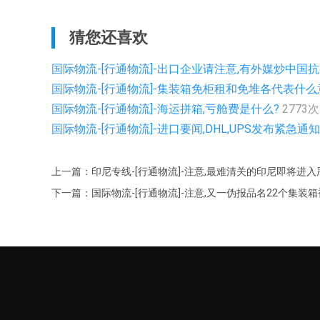
猜您还喜欢
国际物流-[行通物流]-出口企业请注意,有外媒炒中国抗
国际物流-[行通物流]-集装箱免柜租和免堆各代表什
国际物流-[行通物流]-海运拼箱,亏舱费是什么?
2773次
国际物流-[行通物流]-进口要闻,DHL,UPS发布紧
上一篇：印尼专线-[行通物流]-注意,最难清关的印尼即将进
下一篇：国际物流-[行通物流]-注意,又一伪报品名22个集装