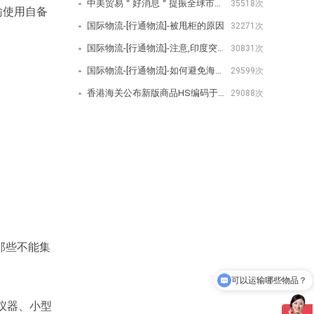
中美贸易＂好消息＂提振全球市场美取消/降低关税公告-[行通物流]
35518次
输使用自备
国际物流-[行通物流]-被甩柜的原因
32271次
国际物流-[行通物流]-注意,印度突然宣布对350种商品增加进口费用
30831次
国际物流-[行通物流]-如何避免海关查验？
29599次
香港海关公布新版商品HS编码于2020年1月1日生效-[行通物流]
29088次
那些不能集
可以运输哪些物品？
仪器、小型