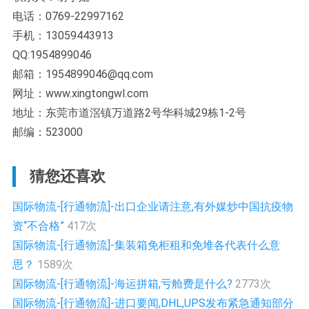
电话：0769-22997162
手机：13059443913
QQ:1954899046
邮箱：1954899046@qq.com
网址：www.xingtongwl.com
地址：东莞市道滘镇万道路2号华科城29栋1-2号
邮编：523000
猜您还喜欢
国际物流-[行通物流]-出口企业请注意,有外媒炒中国抗疫物
资“不合格”
417次
国际物流-[行通物流]-集装箱免柜租和免堆各代表什么意
思？
1589次
国际物流-[行通物流]-海运拼箱,亏舱费是什么?
2773次
国际物流-[行通物流]-进口要闻,DHL,UPS发布紧急通知部分