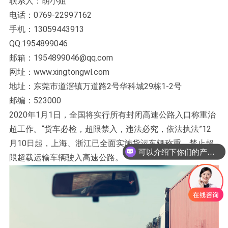
联系人：胡小姐
电话：0769-22997162
手机：13059443913
QQ:1954899046
邮箱：1954899046@qq.com
网址：www.xingtongwl.com
地址：东莞市道滘镇万道路2号华科城29栋1-2号
邮编：523000
2020年1月1日，全国将实行所有封闭高速公路入口称重治
超工作。“货车必检，超限禁入，违法必究，依法执法”12
月10日起，上海、浙江已全面实施货运车辆称重，禁止超
可以介绍下你们的产品么？
限超载运输车辆驶入高速公路。