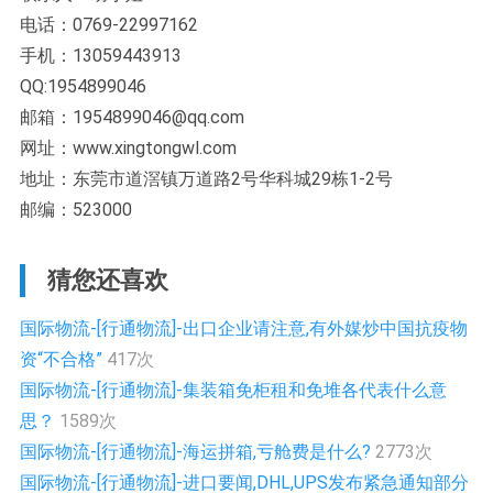
电话：0769-22997162
手机：13059443913
QQ:1954899046
邮箱：1954899046@qq.com
网址：www.xingtongwl.com
地址：东莞市道滘镇万道路2号华科城29栋1-2号
邮编：523000
猜您还喜欢
国际物流-[行通物流]-出口企业请注意,有外媒炒中国抗疫物
资“不合格”
417次
国际物流-[行通物流]-集装箱免柜租和免堆各代表什么意
思？
1589次
国际物流-[行通物流]-海运拼箱,亏舱费是什么?
2773次
国际物流-[行通物流]-进口要闻,DHL,UPS发布紧急通知部分