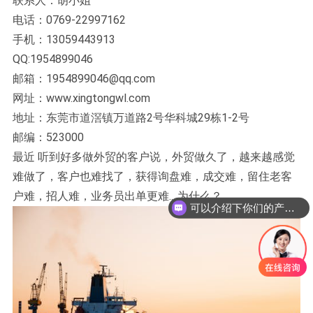
联系人：胡小姐
电话：0769-22997162
手机：13059443913
QQ:1954899046
邮箱：1954899046@qq.com
网址：www.xingtongwl.com
地址：东莞市道滘镇万道路2号华科城29栋1-2号
邮编：523000
最近 听到好多做外贸的客户说，外贸做久了，越来越感觉
难做了，客户也难找了，获得询盘难，成交难，留住老客
户难，招人难，业务员出单更难....为什么？
可以介绍下你们的产品么？