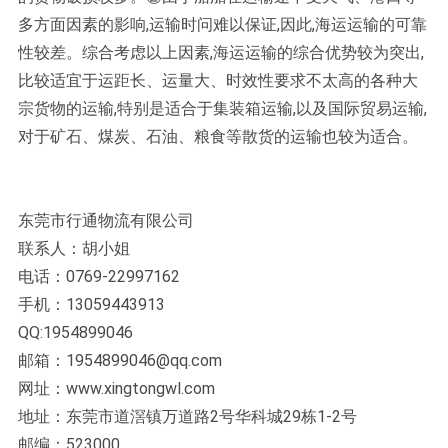
多方面因素的影响,运输时问难以保证,因此,海运运输的可靠
性较差。综合考虑以上因素,海运运输的综合优势较为突出,
比较适宜于运距长、运量大、时效性要求不太高的各种大
宗货物的运输,特别是适合于集装箱运输,以及国际贸易运输,
对于矿石、煤炭、石油、粮食等散货的运输也较为适合。
东莞市行通物流有限公司
联系人：胡小姐
电话：0769-22997162
手机：13059443913
QQ:1954899046
邮箱：1954899046@qq.com
网址：www.xingtongwl.com
地址：东莞市道滘镇万道路2号华科城29栋1-2号
邮编：523000