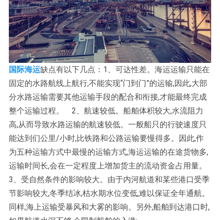
国际海运
缺点有以下几点：1、可达性差。海运运输只能在
固定的水路航线上航行,不能实现“门到门”的运输,因此,大部
分水路运输需要其他运输手段的配合和衔接,才能最终完成
整个运输过程。 2、航速较低。船舶体积较大,水流阻力
高,从而导致水路运输的航速较低。一般船只的行驶速度只
能达到们公里/小时,比铁路和公路运输要慢得多。因此,作
为五种运输方式中最慢的运输方式,海运运输的在途货物多,
运输时间长,会在一定程度上增加货主的流动资金占用量。
3、受自然条件的影响较大。由于内河航道和某些港口受季
节影响较大,冬季结冰,枯水期水位变低,难以保证全年通航。
同样,海上运输受暴风和大雾的影响。另外,船舶到达港口时,