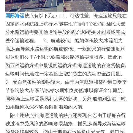
国际海运
缺点有以下几点：1、可达性差。海运运输只能在
固定的水路航线上航行,不能实现“门到门”的运输,因此,大部
分水路运输需要其他运输手段的配合和衔接,才能最终完成
整个运输过程。 2、航速较低。船舶体积较大,水流阻力
高,从而导致水路运输的航速较低。一般船只的行驶速度只
能达到们公里/小时,比铁路和公路运输要慢得多。因此,作
为五种运输方式中最慢的运输方式,海运运输的在途货物多,
运输时间长,会在一定程度上增加货主的流动资金占用量。
3、受自然条件的影响较大。由于内河航道和某些港口受季
节影响较大,冬季结冰,枯水期水位变低,难以保证全年通航。
同样,海上运输受暴风和大雾的影响。另外,船舶到达港口时,
如果航道水深不够,会限制船舶的入港:
除上述缺点外,海运运输的缺点还表现在:①由于船舶在行
驶过程中受风浪的影响,容易颠簸、摇晃,从而导致海运运输
的货物破损较多。②由于船舶在运输途中受天气、港口等