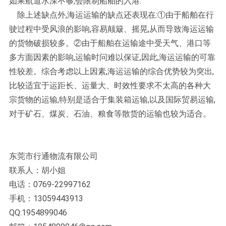
如果航道水深不够,会限制船舶的入港:
除上述缺点外,海运运输的缺点还表现在:①由于船舶在行
驶过程中受风浪的影响,容易颠簸、摇晃,从而导致海运运输
的货物破损较多。②由于船舶在运输途中受天气、港口等
多方面因素的影响,运输时问难以保证,因此,海运运输的可靠
性较差。综合考虑以上因素,海运运输的综合优势较为突出,
比较适宜于运距长、运量大、时效性要求不太高的各种大
宗货物的运输,特别是适合于集装箱运输,以及国际贸易运输,
对于矿石、煤炭、石油、粮食等散货的运输也较为适合。
东莞市行通物流有限公司
联系人：胡小姐
电话：0769-22997162
手机：13059443913
QQ:1954899046